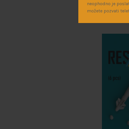
neophodno je poslat
Reskit
možete pozvati tele
1.200
рсд