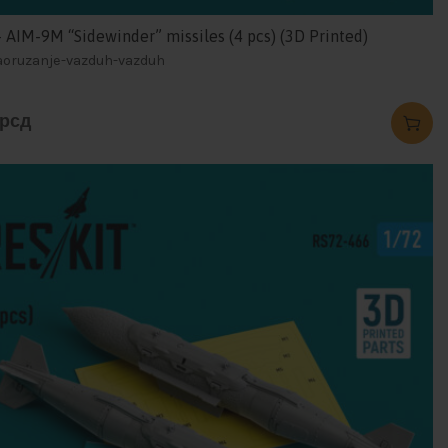
 AIM-9M “Sidewinder” missiles (4 pcs) (3D Printed)
naoruzanje-vazduh-vazduh
рсд