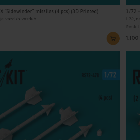
X “Sidewinder” missiles (4 pcs) (3D Printed)
1/72 –
nje-vazduh-vazduh
1-72, 
Reskit
1.100