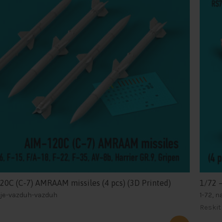
20C (C-7) AMRAAM missiles (4 pcs) (3D Printed)
1/72 –
nje-vazduh-vazduh
1-72, 
Reskit