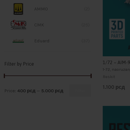
AMMO
(2)
CMK
(25)
Eduard
(37)
Hobby Boss
(1)
1/72 – AIM-9
Filter by Price
1-72, naoruza
Kelik
(11)
Reskit
1.100
рсд
Master
(25)
Price:
400 рсд
—
5.000 рсд
Filter
Meng
(6)
Quinta Studio
(41)