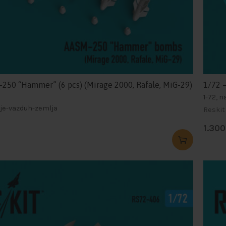
250 “Hammer” (6 pcs) (Mirage 2000, Rafale, MiG-29)
1/72 
1-72, 
nje-vazduh-zemlja
Reskit
1.30