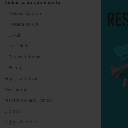
Dodaci za doradu maketa
Maske i šabloni
Metalni delovi
Dekali
3D Dekali
Rezinski dodaci
Eceraj
Boje i razređivači
Weathering
Maketarski alat i pribor
Diorame
Knjige, časopisi,