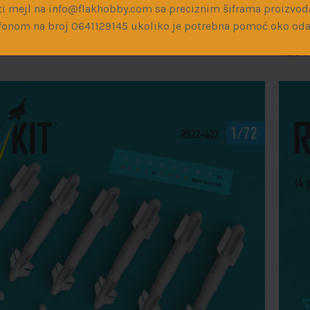
i mejl na info@flakhobby.com sa preciznim šiframa proizvod
1-72, 
fonom na broj 0641129145 ukoliko je potrebna pomoć oko oda
Reskit
1.20