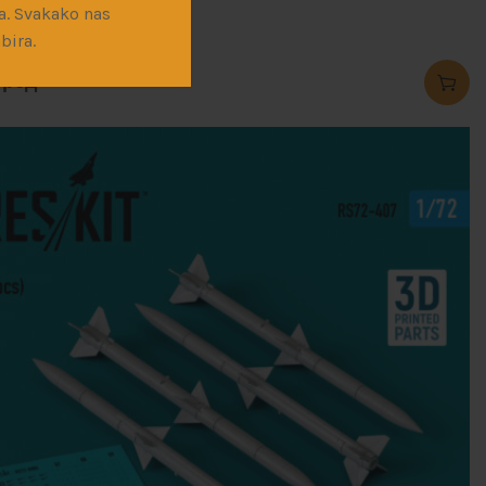
a. Svakako nas
naoruzanje-vazduh-vazduh
bira.
0
рсд