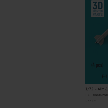
1/72 – AIM-1
1-72, naoruza
Reskit