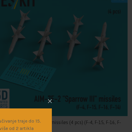
čivanje traje do 15.
 AIM-7E-2 “Sparrow III” missiles (4 pcs) (F-4, F-15, F-16, F-
iše od 2 artikla
D Printed)