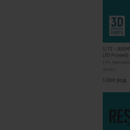
1/72 – AASM-
(3D Printed)
1-72, naoruza
Reskit
1.300
рсд