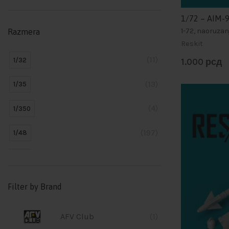
1/72 – AIM-9
1-72, naoruza
Razmera
Reskit
(11)
1/32
1.000
рсд
(13)
1/35
(4)
1/350
(197)
1/48
(100)
1/72
Filter by Brand
AFV Club
(1)