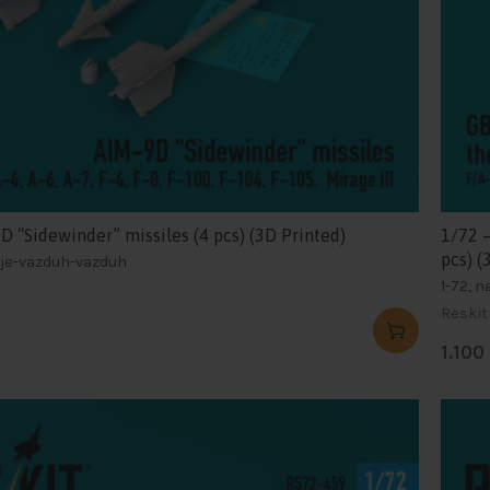
D “Sidewinder” missiles (4 pcs) (3D Printed)
1/72 –
pcs) (
nje-vazduh-vazduh
1-72, 
Reskit
1.100