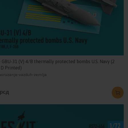
 GBU-31 (V) 4/B thermally protected bombs U.S. Navy (2
3D Printed)
naoruzanje-vazduh-zemlja
рсд