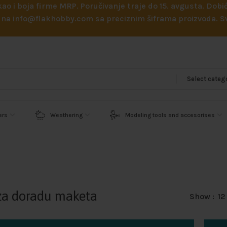
 kao i boja firme MRP. Poručivanje traje do 15. avgusta. D
ejl na info@flakhobby.com sa preciznim šiframa proizvoda.
Select categ
ers
Weathering
Modeling tools and accesorises
za doradu maketa
Show
12