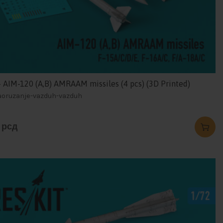
– AIM-120 (A,B) AMRAAM missiles (4 pcs) (3D Printed)
naoruzanje-vazduh-vazduh
0
рсд