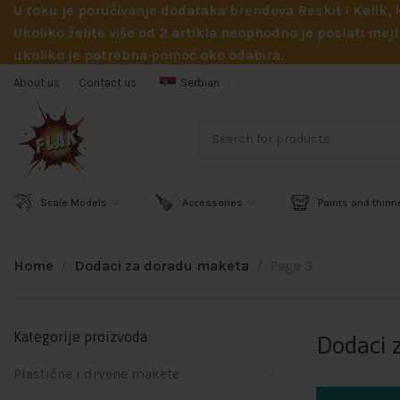
U toku je poručivanje dodataka brendova Reskit i Kelik,
Ukoliko želite više od 2 artikla neophodno je poslati m
ukoliko je potrebna pomoć oko odabira.
About us
Contact us
Serbian
Scale Models
Accessories
Paints and thinn
Home
Dodaci za doradu maketa
Page 3
Kategorije proizvoda
Dodaci 
Plastične i drvene makete