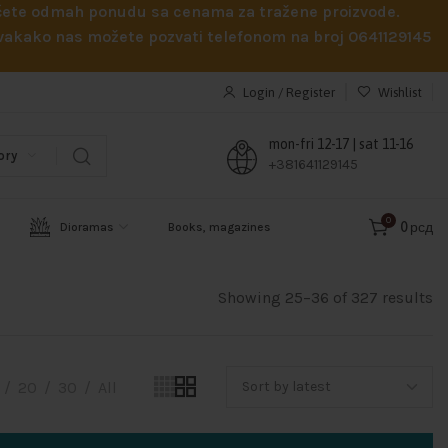
obićete odmah ponudu sa cenama za tražene proizvode.
 Svakako nas možete pozvati telefonom na broj 0641129145
Login / Register
Wishlist
mon-fri 12-17 | sat 11-16
ory
+381641129145
0
0
рсд
Dioramas
Books, magazines
Showing 25–36 of 327 results
20
30
All