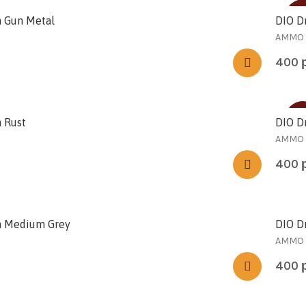
SO
h Gun Metal
DIO D
AMMO
400
SO
 Rust
DIO D
AMMO
400
h Medium Grey
DIO D
AMMO
400