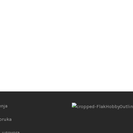
enja
poruka
 ugovora