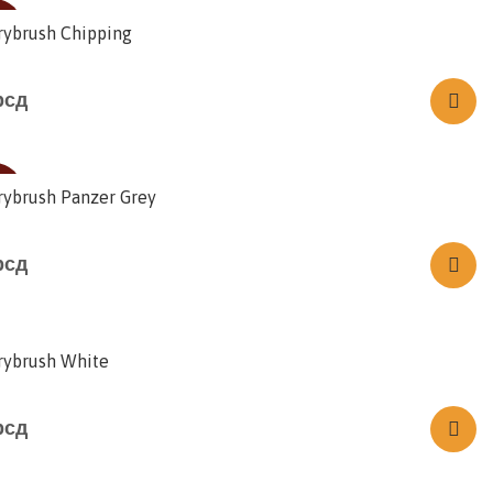
LD
rybrush Chipping
рсд
LD
rybrush Panzer Grey
рсд
rybrush White
рсд