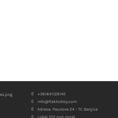
+381641129145
info@flakhobby.com
Adresa: Paunova 24 - TC Banjica
Lokal 102 prvi sprat