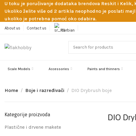
U toku je poručivanje dodataka brendova Reskit i Kelik,
Ukoliko želite više od 2 artikla neophodno je poslati m
ukoliko je potrebna pomoć oko odabira.
About us
Contact us
Serbian
Scale Models
Accessories
Paints and thinners
Home
Boje i razređivači
DIO Drybrush boje
Kategorije proizvoda
DIO Dry
Plastične i drvene makete