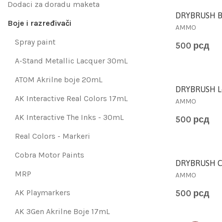
Dodaci za doradu maketa
DRYBRUSH B
Boje i razređivači
AMMO
Spray paint
500
рсд
A-Stand Metallic Lacquer 30mL
ATOM Akrilne boje 20mL
DRYBRUSH L
AK Interactive Real Colors 17mL
AMMO
AK Interactive The Inks - 30mL
500
рсд
Real Colors - Markeri
Cobra Motor Paints
DRYBRUSH C
MRP
AMMO
AK Playmarkers
500
рсд
AK 3Gen Akrilne Boje 17mL