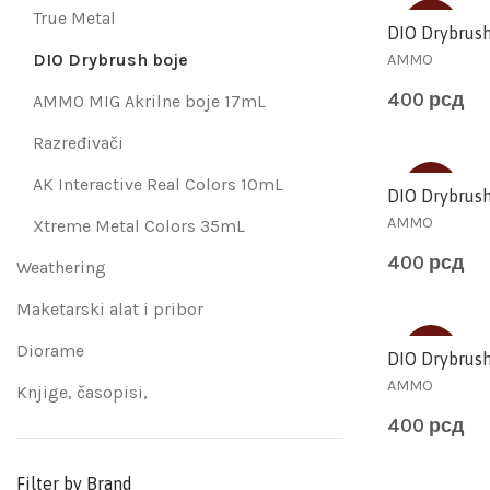
True Metal
SOLD
DIO Drybrus
DIO Drybrush boje
AMMO
400
рсд
AMMO MIG Akrilne boje 17mL
Razređivači
AK Interactive Real Colors 10mL
SOLD
DIO Drybrush
AMMO
Xtreme Metal Colors 35mL
400
рсд
Weathering
Maketarski alat i pribor
Diorame
SOLD
DIO Drybrus
AMMO
Knjige, časopisi,
400
рсд
Filter by Brand