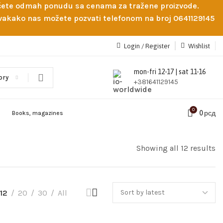
obićete odmah ponudu sa cenama za tražene proizvode.
 Svakako nas možete pozvati telefonom na broj 0641129145
Login / Register
Wishlist
mon-fri 12-17 | sat 11-16
ory
+381641129145
0
0
рсд
Books, magazines
Showing all 12 results
12
20
30
All