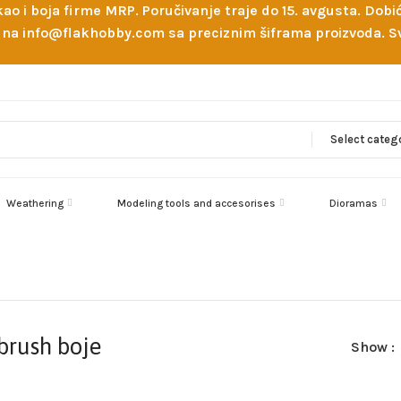
 kao i boja firme MRP. Poručivanje traje do 15. avgusta. D
ejl na info@flakhobby.com sa preciznim šiframa proizvoda.
Select categ
Weathering
Modeling tools and accesorises
Dioramas
brush boje
Show