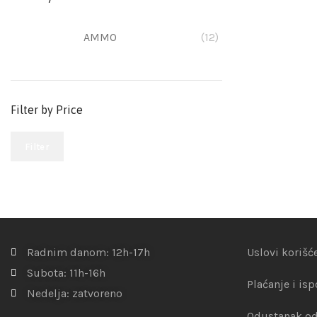
AMMO
(12)
Filter by Price
Filter
Radnim danom: 12h-17h
Uslovi korišć
Subota: 11h-16h
Plaćanje i is
Nedelja: zatvoreno
Odustanak od