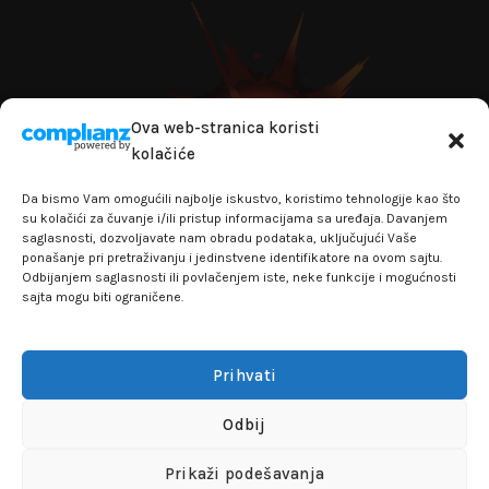
Ova web-stranica koristi
kolačiće
Da bismo Vam omogućili najbolje iskustvo, koristimo tehnologije kao što
su kolačići za čuvanje i/ili pristup informacijama sa uređaja. Davanjem
saglasnosti, dozvoljavate nam obradu podataka, uključujući Vaše
ponašanje pri pretraživanju i jedinstvene identifikatore na ovom sajtu.
Odbijanjem saglasnosti ili povlačenjem iste, neke funkcije i mogućnosti
sajta mogu biti ograničene.
+381641129145
info@flakhobby.com
Adresa: Paunova 24 - TC Banjica
Prihvati
Lokal 102 prvi sprat
Odbij
FLAKHOBBY
© 2021 All rights reserved
Prikaži podešavanja