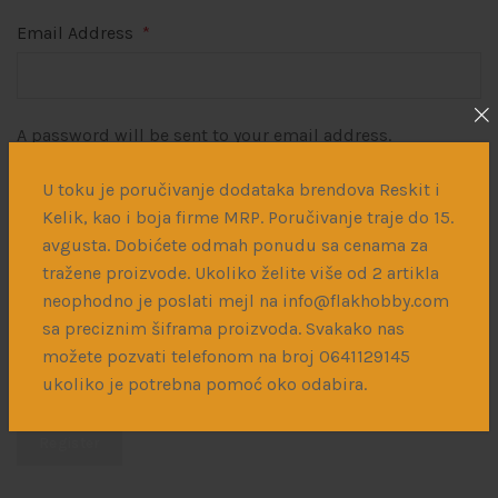
Email Address
*
A password will be sent to your email address.
U toku je poručivanje dodataka brendova Reskit i
Kelik, kao i boja firme MRP. Poručivanje traje do 15.
avgusta. Dobićete odmah ponudu sa cenama za
tražene proizvode. Ukoliko želite više od 2 artikla
Your personal data will be used to support your
neophodno je poslati mejl na info@flakhobby.com
experience throughout this website, to manage access to
sa preciznim šiframa proizvoda. Svakako nas
your account, and for other purposes described in our
možete pozvati telefonom na broj 0641129145
privacy policy
.
ukoliko je potrebna pomoć oko odabira.
Register