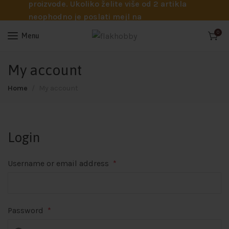
proizvode. Ukoliko želite više od 2 artikla
neophodno je poslati mejl na
info@flakhobby.com sa preciznim šiframa
0
Menu
proizvoda. Svakako nas možete pozvati
telefonom na broj 0641129145 ukoliko je
My account
potrebna pomoć oko odabira.
Home
My account
Login
Username or email address
*
Password
*