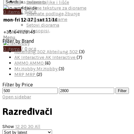
Sečene biljke i lišće
Search
Books, magazines
Akrilne teksture za diorame
0
items
/
0
рсд
Travnate podloge,žbunje
Osnove za diorame
mon-fri 12-17 | sat 11-16
Setovi diorama
Knjige, časopisi,
+381641129145
Menu
Filter by Brand
0
items
/
0
рсд
Abteilung 502
Abteilung 502
(3)
AK Interactive
AK Interactive
(7)
AMMO
AMMO
(6)
Mr.Hobby
Mr.Hobby
(3)
MRP
MRP
(2)
Filter by Price
Min
Max
Filter
price
price
Open sidebar
Razređivači
Show
12
20
30
All