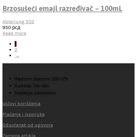
Brzosušeći emajl razređivač – 100mL
Abteilung 502
950
рсд
Read more
1
2
→
Radnim danom: 12h-17h
Subota: 11h-16h
Nedelja: zatvoreno
Uslovi korišćenja
Plaćanje i isporuka
Odustanak od ugovora
Zamena artikla