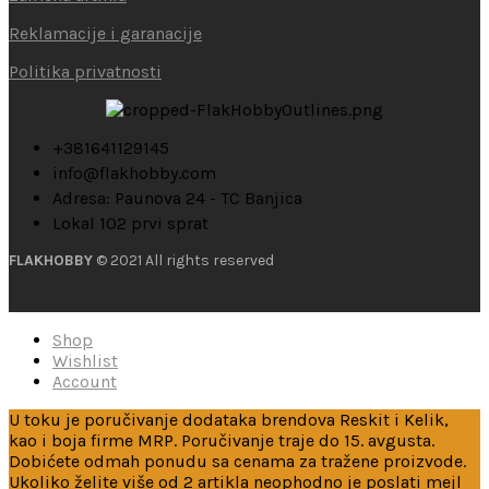
Reklamacije i garanacije
Politika privatnosti
+381641129145
info@flakhobby.com
Adresa: Paunova 24 - TC Banjica
Lokal 102 prvi sprat
FLAKHOBBY
© 2021 All rights reserved
Shop
Wishlist
Account
U toku je poručivanje dodataka brendova Reskit i Kelik,
kao i boja firme MRP. Poručivanje traje do 15. avgusta.
Dobićete odmah ponudu sa cenama za tražene proizvode.
Ukoliko želite više od 2 artikla neophodno je poslati mejl