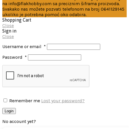
na info@flakhobby.com sa preciznim šiframa proizvoda.
Svakako nas možete pozvati telefonom na broj 0641129145
ukoliko je potrebna pomoć oko odabira.
Shopping Cart
Close
Sign in
Close
Username or email
*
Password
*
Remember me
Lost your password?
Login
No account yet?