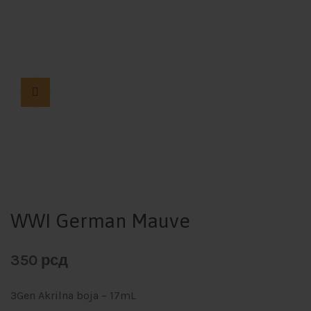
WWI German Mauve
350
рсд
3Gen Akrilna boja – 17mL