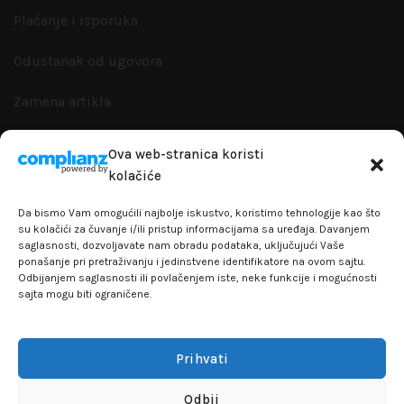
Plaćanje i isporuka
Odustanak od ugovora
Zamena artikla
Reklamacije i garanacije
Ova web-stranica koristi
kolačiće
Politika privatnosti
Da bismo Vam omogućili najbolje iskustvo, koristimo tehnologije kao što
su kolačići za čuvanje i/ili pristup informacijama sa uređaja. Davanjem
saglasnosti, dozvoljavate nam obradu podataka, uključujući Vaše
ponašanje pri pretraživanju i jedinstvene identifikatore na ovom sajtu.
+381641129145
Odbijanjem saglasnosti ili povlačenjem iste, neke funkcije i mogućnosti
sajta mogu biti ograničene.
info@flakhobby.com
Adresa: Paunova 24 - TC Banjica
Prihvati
Lokal 102 prvi sprat
Odbij