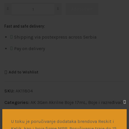
Add to Cart
Fast and safe delivery:
Shipping via postexpress across Serbia
Pay on delivery
Add to Wishlist
SKU:
AK11804
Categories:
AK 3Gen Akrilne Boje 17mL
,
Boje i razređivači
Share:
U toku je poručivanje dodataka brendova Reskit i
Kelik, kao i boja firme MRP. Poručivanje traje do 15.