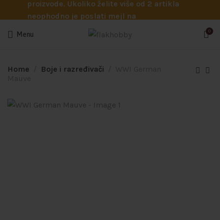
proizvode. Ukoliko želite više od 2 artikla
neophodno je poslati mejl na
info@flakhobby.com sa preciznim šiframa
0
Menu
proizvoda. Svakako nas možete pozvati
telefonom na broj 0641129145 ukoliko je
potrebna pomoć oko odabira.
Home
Boje i razređivači
WWI German
Mauve