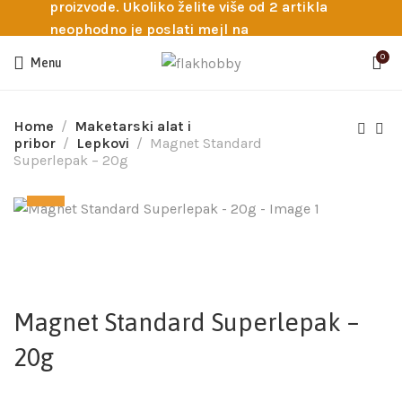
proizvode. Ukoliko želite više od 2 artikla
neophodno je poslati mejl na
info@flakhobby.com sa preciznim šiframa
0
Menu
proizvoda. Svakako nas možete pozvati
telefonom na broj 0641129145 ukoliko je
potrebna pomoć oko odabira.
Home
Maketarski alat i
pribor
Lepkovi
Magnet Standard
Superlepak – 20g
Magnet Standard Superlepak –
20g