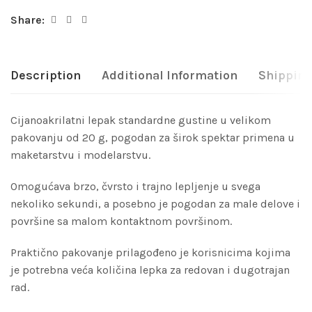
Share:
Description
Additional Information
Shipping
Cijanoakrilatni lepak standardne gustine u velikom
pakovanju od 20 g, pogodan za širok spektar primena u
maketarstvu i modelarstvu.
Omogućava brzo, čvrsto i trajno lepljenje u svega
nekoliko sekundi, a posebno je pogodan za male delove i
površine sa malom kontaktnom površinom.
Praktično pakovanje prilagođeno je korisnicima kojima
je potrebna veća količina lepka za redovan i dugotrajan
rad.