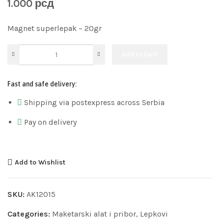
1.000
рсд
Magnet superlepak – 20gr
Add to Cart
Fast and safe delivery:
Shipping via postexpress across Serbia
Pay on delivery
Add to Wishlist
SKU:
AK12015
Categories:
Maketarski alat i pribor
,
Lepkovi