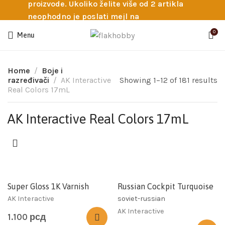
proizvode. Ukoliko želite više od 2 artikla
neophodno je poslati mejl na
info@flakhobby.com sa preciznim šiframa
0
Menu
proizvoda. Svakako nas možete pozvati
telefonom na broj 0641129145 ukoliko je
potrebna pomoć oko odabira.
Home
Boje i
razređivači
AK Interactive
Showing 1–12 of 181 results
Real Colors 17mL
AK Interactive Real Colors 17mL
Super Gloss 1K Varnish
Russian Cockpit Turquoise
AK Interactive
soviet-russian
AK Interactive
1.100
рсд