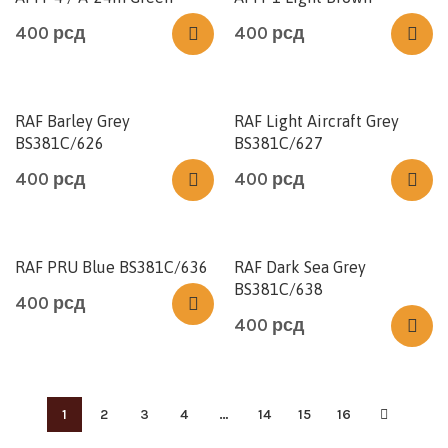
400
рсд
400
рсд
RAF Barley Grey
RAF Light Aircraft Grey
BS381C/626
BS381C/627
400
рсд
400
рсд
RAF PRU Blue BS381C/636
RAF Dark Sea Grey
BS381C/638
400
рсд
400
рсд
1
2
3
4
…
14
15
16