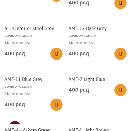
400
рсд
A-14 Interior Steel Grey
AMT-12 Dark Grey
soviet-russian
soviet-russian
AK Interactive
AK Interactive
400
рсд
400
рсд
AMT-11 Blue Grey
AMT-7 Light Blue
soviet-russian
400
рсд
AK Interactive
400
рсд
SOLD
AMT-4 / A-24m Green
AMT-1 Light Brown