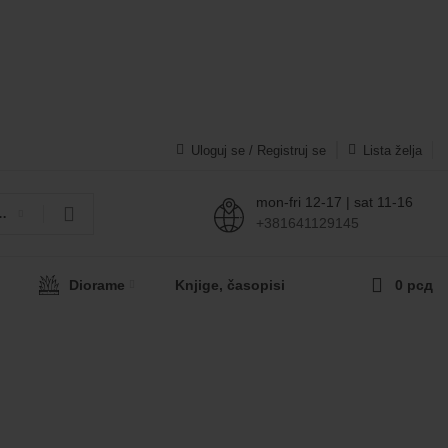
bićete odmah ponudu sa cenama za tražene proizvode.
Svakako nas možete pozvati telefonom na broj 0641129145
Uloguj se / Registruj se
Lista želja
mon-fri 12-17 | sat 11-16
kategoriju
+381641129145
0
Diorame
Knjige, časopisi
0
рсд