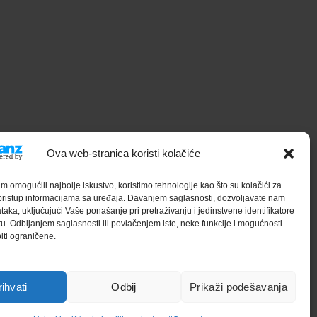
Ova web-stranica koristi kolačiće
 omogućili najbolje iskustvo, koristimo tehnologije kao što su kolačići za
i pristup informacijama sa uređaja. Davanjem saglasnosti, dozvoljavate nam
aka, uključujući Vaše ponašanje pri pretraživanju i jedinstvene identifikatore
u. Odbijanjem saglasnosti ili povlačenjem iste, neke funkcije i mogućnosti
iti ograničene.
rihvati
Odbij
Prikaži podešavanja