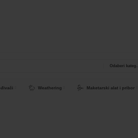
kao i boja firme MRP. Poručivanje traje do 15. avgusta. Do
ejl na info@flakhobby.com sa preciznim šiframa proizvoda. 
Odaberi 
eđivači
Weathering
Maketarski alat i pribor