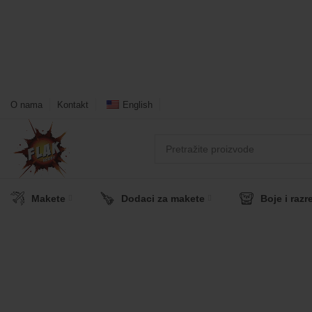
U toku je poručivanje dodataka brendova Reskit i Kelik, 
Ukoliko želite više od 2 artikla neophodno je poslati m
ukoliko je potrebna pomoć oko odabira.
O nama
Kontakt
English
Makete
Dodaci za makete
Boje i razr