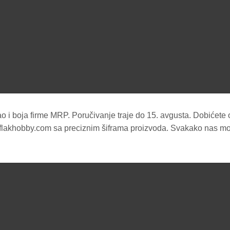
kao i boja firme MRP. Poručivanje traje do 15. avgusta. Dobiće
fo@flakhobby.com sa preciznim šiframa proizvoda. Svakako nas m