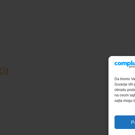
it
Da bismo Vam
čuvanje i/il
obradu podat
na ovom sajt
sajta mogu b
P