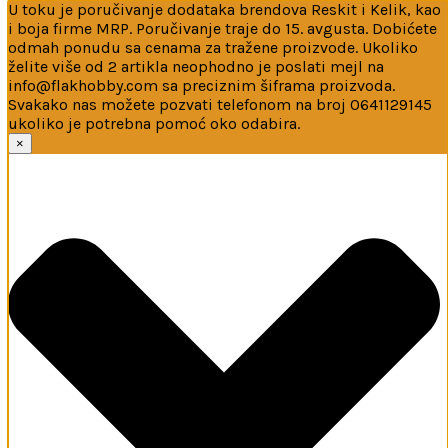
U toku je poručivanje dodataka brendova Reskit i Kelik, kao
i boja firme MRP. Poručivanje traje do 15. avgusta. Dobićete
odmah ponudu sa cenama za tražene proizvode. Ukoliko
želite više od 2 artikla neophodno je poslati mejl na
info@flakhobby.com sa preciznim šiframa proizvoda.
Svakako nas možete pozvati telefonom na broj 0641129145
ukoliko je potrebna pomoć oko odabira.
Ova web-stranica koristi kolačiće
×