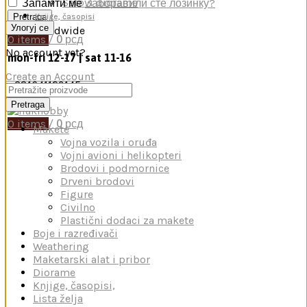
Setovi diorama
Запамти ме
Заборавили сте лозинку?
Pretraga
Knjige, časopisi
Улогуј се
0
items
/
0
рсд
No account yet?
mon-fri 12-17 | sat 11-16
Create an Account
+381641129145
Menu
Pretraga
0
items
/
0
рсд
Makete
Vojna vozila i oruđa
Vojni avioni i helikopteri
Brodovi i podmornice
Drveni brodovi
Figure
Civilno
Plastični dodaci za makete
Boje i razređivači
Weathering
Maketarski alat i pribor
Diorame
Knjige, časopisi,
Lista želja