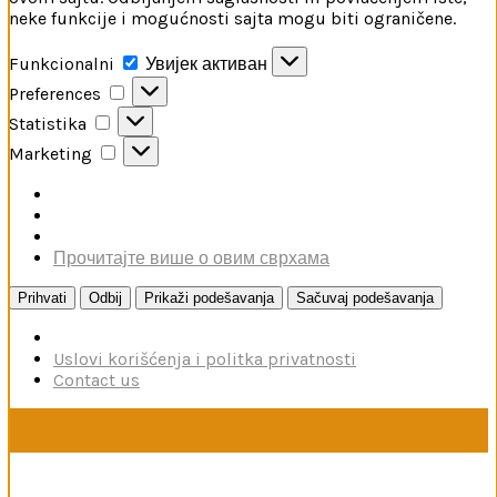
neke funkcije i mogućnosti sajta mogu biti ograničene.
Funkcionalni
Funkcionalni
Увијек активан
Preferences
Preferences
Statistika
Statistika
Marketing
Marketing
Прочитајте више о овим сврхама
Prihvati
Odbij
Prikaži podešavanja
Sačuvaj podešavanja
Uslovi korišćenja i politka privatnosti
Contact us
U toku je poručivanje dodataka brendova Reskit i Kelik,
kao i boja firme MRP. Poručivanje traje do 15. avgusta.