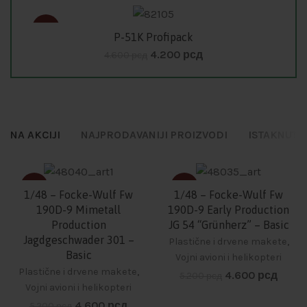
-9%
P-51K Profipack
Dodaj u korpu
4.200
рсд
4.600
рсд
NA AKCIJI
NAJPRODAVANIJI PROIZVODI
ISTAKNUTO
-12%
-12%
1/48 – Focke-Wulf Fw
1/48 – Focke-Wulf Fw
190D-9 Mimetall
190D-9 Early Production
Production
JG 54 “Grünherz” – Basic
Jagdgeschwader 301 –
Plastične i drvene makete
,
Basic
Vojni avioni i helikopteri
Plastične i drvene makete
,
4.600
рсд
5.200
рсд
Vojni avioni i helikopteri
4.600
рсд
5.200
рсд