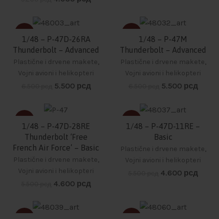
-15%
-15%
1/48 – P-47D-26RA
1/48 – P-47M
Thunderbolt – Advanced
Thunderbolt – Advanced
Plastične i drvene makete
,
Plastične i drvene makete
,
Vojni avioni i helikopteri
Vojni avioni i helikopteri
5.500
рсд
5.500
рсд
6.500
рсд
6.500
рсд
-16%
-16%
1/48 – P-47D-28RE
1/48 – P-47D-11RE –
Thunderbolt ‘Free
Basic
French Air Force’ – Basic
Plastične i drvene makete
,
Plastične i drvene makete
,
Vojni avioni i helikopteri
Vojni avioni i helikopteri
4.600
рсд
5.500
рсд
4.600
рсд
5.500
рсд