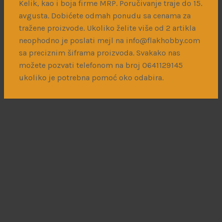
J-22 Orao
Kelik, kao i boja firme MRP. Poručivanje traje do 15.
avgusta. Dobićete odmah ponudu sa cenama za
tražene proizvode. Ukoliko želite više od 2 artikla
neophodno je poslati mejl na info@flakhobby.com
sa preciznim šiframa proizvoda. Svakako nas
možete pozvati telefonom na broj 0641129145
ukoliko je potrebna pomoć oko odabira.