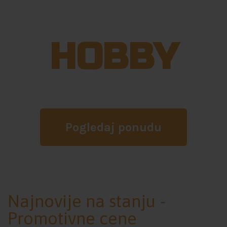
FLAK
HOBBY
Sve za maketarstvo na jednom mestu!
Pogledaj ponudu
Najnovije na stanju -
Promotivne cene