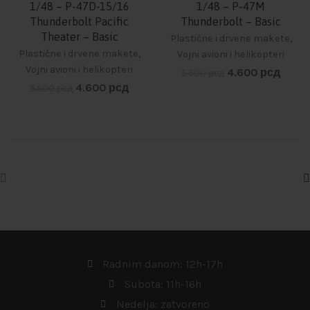
-16%
-16%
1/48 – P-47D-15/16
1/48 – P-47M
Thunderbolt Pacific
Thunderbolt – Basic
Theater – Basic
Plastične i drvene makete
,
Plastične i drvene makete
,
Vojni avioni i helikopteri
Vojni avioni i helikopteri
4.600
рсд
5.500
рсд
4.600
рсд
5.500
рсд
Radnim danom: 12h-17h
Subota: 11h-16h
Nedelja: zatvoreno