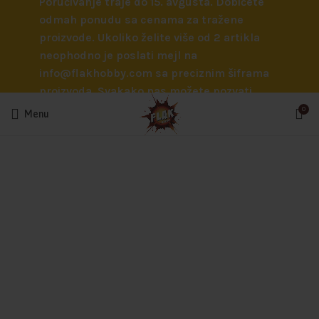
Poručivanje traje do 15. avgusta. Dobićete
odmah ponudu sa cenama za tražene
proizvode. Ukoliko želite više od 2 artikla
neophodno je poslati mejl na
info@flakhobby.com sa preciznim šiframa
proizvoda. Svakako nas možete pozvati
telefonom na broj 0641129145 ukoliko je
0
Menu
potrebna pomoć oko odabira.