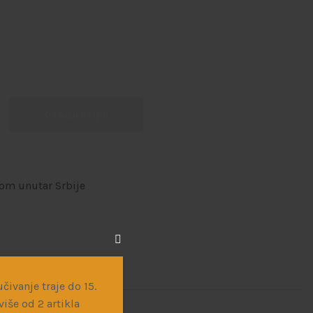
Dodaj u korpu
om unutar Srbije
čivanje traje do 15.
iše od 2 artikla