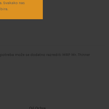
a. Svakako nas
bira.
i
,
MRP
i potreba može se dodatno razrediti MRP Mr.
Thinner
Oil Ochre