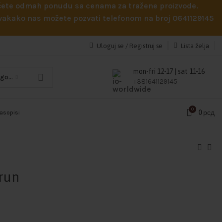
obićete odmah ponudu sa cenama za tražene proizvode.
 Svakako nas možete pozvati telefonom na broj 0641129145
Uloguj se / Registruj se
Lista želja
mon-fri 12-17 | sat 11-16
Odaberi kategoriju
+381641129145
0
0
рсд
časopisi
run