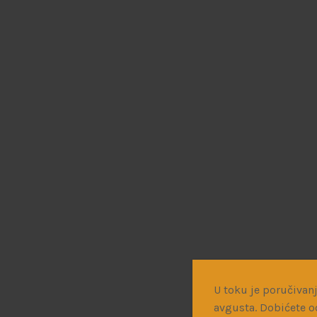
U toku je poručivanj
avgusta. Dobićete o