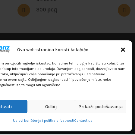
300
рсд
+381641129145
Ova web-stranica koristi kolačiće
info@flakhobby.com
 omogućili najbolje iskustvo, koristimo tehnologije kao što su kolačići za
Adresa: Paunova 24 - TC Banjica
i pristup informacijama sa uređaja. Davanjem saglasnosti, dozvoljavate nam
Lokal 102, prvi sprat
aka, uključujući Vaše ponašanje pri pretraživanju i jedinstvene
re na ovom sajtu. Odbijanjem saglasnosti ili povlačenjem iste, neke
ogućnosti sajta mogu biti ograničene.
ihvati
Odbij
Prikaži podešavanja
Uslovi korišćenja i politka privatnosti
Contact us