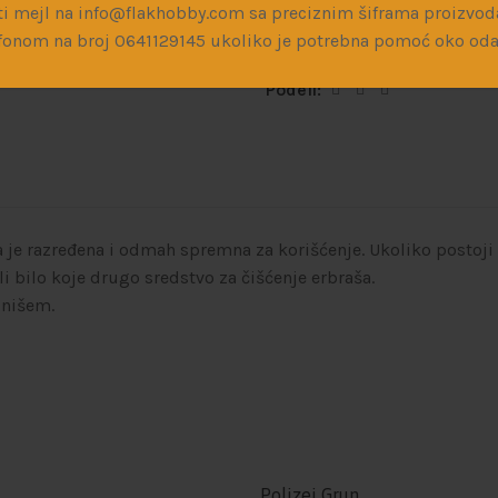
i mejl na info@flakhobby.com sa preciznim šiframa proizvod
fonom na broj 0641129145 ukoliko je potrebna pomoć oko oda
Kategorije:
Boje i razređivač
Podeli:
a je razređena i odmah spremna za korišćenje. Ukoliko postoj
ili bilo koje drugo sredstvo za čišćenje erbraša.
inišem.
Polizei Grun