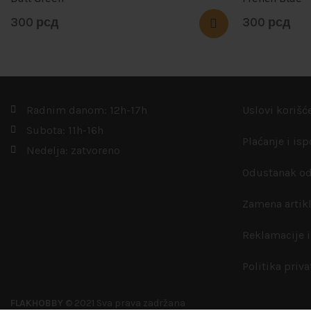
300
рсд
300
рсд
Radnim danom: 12h-17h
Uslovi korišć
Subota: 11h-16h
Plaćanje i is
Nedelja: zatvoreno
Odustanak od
Zamena artik
Reklamacije i
Politika priva
FLAKHOBBY
© 2021 Sva prava zadržana