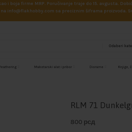
 kao i boja firme MRP. Poručivanje traje do 15. avgusta. D
ejl na info@flakhobby.com sa preciznim šiframa proizvoda.
eathering
Maketarski alat i pribor
Diorame
Knjige, 
RLM 71 Dunkelg
800
рсд