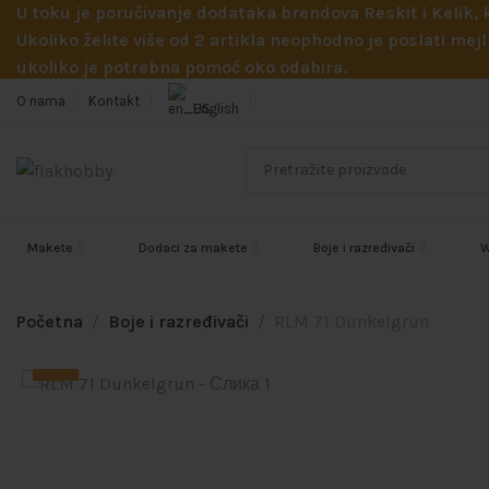
U toku je poručivanje dodataka brendova Reskit i Kelik,
Ukoliko želite više od 2 artikla neophodno je poslati m
ukoliko je potrebna pomoć oko odabira.
O nama
Kontakt
English
Makete
Dodaci za makete
Boje i razređivači
W
Početna
Boje i razređivači
RLM 71 Dunkelgrun