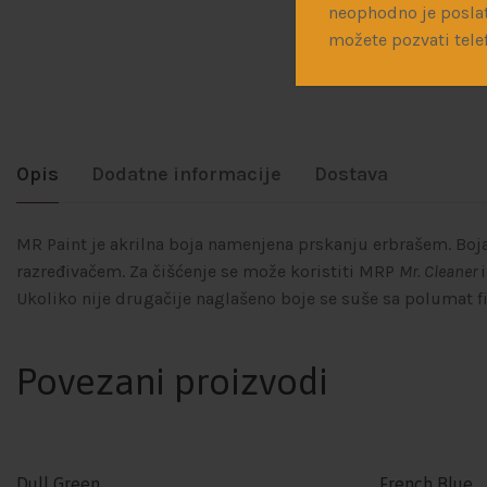
neophodno je poslat
možete pozvati tele
Opis
Dodatne informacije
Dostava
MR Paint je akrilna boja namenjena prskanju erbrašem. Boj
razređivačem. Za čišćenje se može koristiti MRP
Mr. Cleaner
Ukoliko nije drugačije naglašeno boje se suše sa polumat f
Povezani proizvodi
Dull Green
French Blue