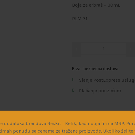
Boja za erbraš – 30mL
RLM 71
Brza i bezbedna dostava:
Slanje PostExpress uslug
Plaćanje pouzećem
Dodaj na listu želja
e dodataka brendova Reskit i Kelik, kao i boja firme MRP. Poru
dmah ponudu sa cenama za tražene proizvode. Ukoliko želite v
Šifra proizvoda:
MRP061