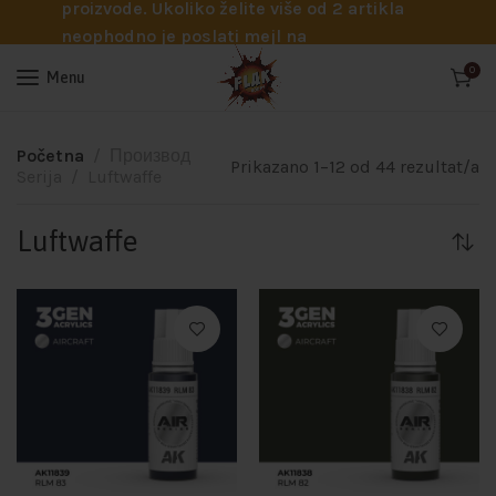
proizvode. Ukoliko želite više od 2 artikla
neophodno je poslati mejl na
info@flakhobby.com sa preciznim šiframa
0
Menu
proizvoda. Svakako nas možete pozvati
telefonom na broj 0641129145 ukoliko je
potrebna pomoć oko odabira.
Početna
Производ
Prikazano 1–12 od 44 rezultat/a
Serija
Luftwaffe
Luftwaffe