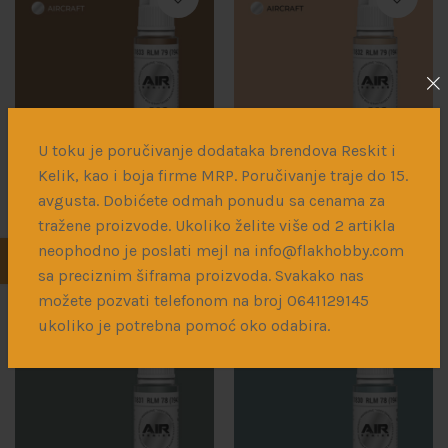
U toku je poručivanje dodataka brendova Reskit i
Kelik, kao i boja firme MRP. Poručivanje traje do 15.
RLM 79 (1942)
RLM 79 (1941)
avgusta. Dobićete odmah ponudu sa cenama za
luftwaffe
luftwaffe
tražene proizvode. Ukoliko želite više od 2 artikla
AK Interactive
AK Interactive
neophodno je poslati mejl na info@flakhobby.com
350
рсд
350
рсд
sa preciznim šiframa proizvoda. Svakako nas
možete pozvati telefonom na broj 0641129145
ukoliko je potrebna pomoć oko odabira.