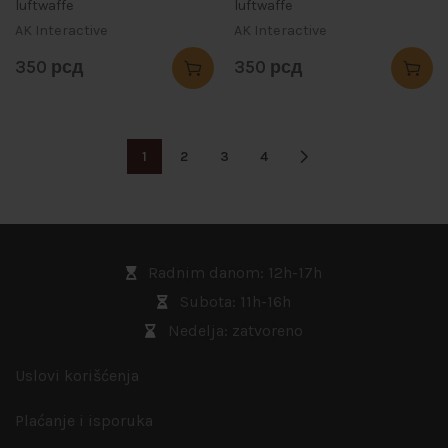
luftwaffe
luftwaffe
AK Interactive
AK Interactive
350
рсд
350
рсд
1
2
3
4
Radnim danom: 12h-17h
Subota: 11h-16h
Nedelja: zatvoreno
Uslovi korišćenja
Plaćanje i isporuka