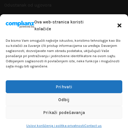
Odustanak od ugovora
Zamena artikla
Ova web-stranica koristi
kolačiće
Reklamacije i garanacije
Da bismo Vam omogućili najbolje iskustvo, koristimo tehnologije kao što
Politika privatnosti
su kolačići za čuvanje i/ili pristup informacijama sa uređaja. Davanjem
saglasnosti, dozvoljavate nam obradu podataka, uključujući Vaše
ponašanje pri pretraživanju i jedinstvene identifikatore na ovom sajtu.
Odbijanjem saglasnosti ili povlačenjem iste, neke funkcije i mogućnosti
sajta mogu biti ograničene.
+381641129145
info@flakhobby.com
Adresa: Paunova 24 - TC Banjica
Prihvati
Lokal 102, prvi sprat
Odbij
FLAKHOBBY
© 2021 Sva prava zadržana
Prikaži podešavanja
Uslovi korišćenja i politka privatnosti
Contact us