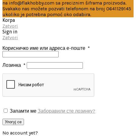
na info@flakhobby.com sa preciznim šiframa proizvoda.
Svakako nas možete pozvati telefonom na broj 0641129145
ukoliko je potrebna pomoć oko odabira.
Korpa
Zatvori
Sign in
Zatvori
Корисничко име или адреса е-поште
*
Лозинка
*
Запамти ме
Заборавили сте лозинку?
Улогуј се
No account yet?