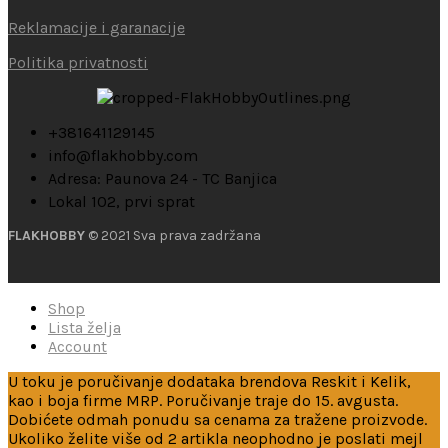
Reklamacije i garanacije
Politika privatnosti
+381641129145
info@flakhobby.com
Adresa: Paunova 24 - TC Banjica
Lokal 102, prvi sprat
FLAKHOBBY
© 2021 Sva prava zadržana
Shop
Lista želja
Account
U toku je poručivanje dodataka brendova Reskit i Kelik,
kao i boja firme MRP. Poručivanje traje do 15. avgusta.
Dobićete odmah ponudu sa cenama za tražene proizvode.
Ukoliko želite više od 2 artikla neophodno je poslati mejl