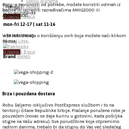
Setovi diorama
Boju, u zavisnosti od potrebe, možete koristiti odmah iz
Pretraga
Knjige, časopisi
bočice ili razrediti razređivačima AMIG2000 ili
ATOM20500.
0
items
/
0
рсд
mon-fri 12-17 | sat 11-16
Više informacija o korišćenju ovih boja možete naći klikom
+381641129145
na ovaj
LINK
.
Menu
0
items
/
0
рсд
Brand
AMMO
Brza i pouzdana dostava
Robu šaljemo isključivo PostExpress službom i to na
teritoriji čitave Republike Srbije. Plaćanje poručene robe je
pouzećem (novac se daje kuriru u gotovini, kada pošiljka
stigne na Vašu adresu). Sve porudžbine koje otpremimo
radnim danima, trebalo bi da stignu do Vas već sledećeg