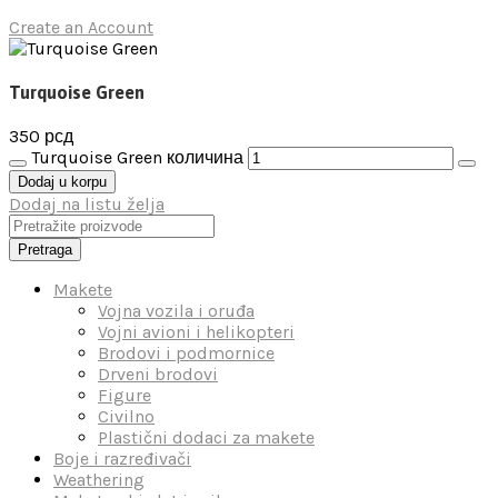
Create an Account
Turquoise Green
350
рсд
Turquoise Green количина
Dodaj u korpu
Dodaj na listu želja
Pretraga
Makete
Vojna vozila i oruđa
Vojni avioni i helikopteri
Brodovi i podmornice
Drveni brodovi
Figure
Civilno
Plastični dodaci za makete
Boje i razređivači
Weathering