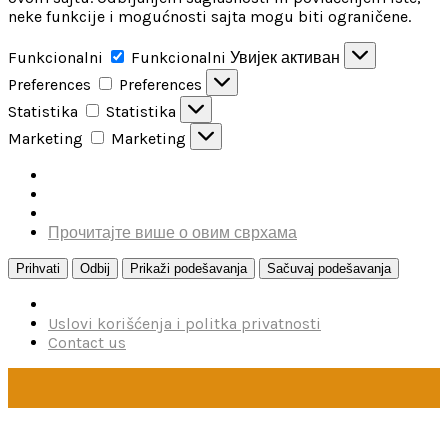
neke funkcije i mogućnosti sajta mogu biti ograničene.
Funkcionalni
Funkcionalni
Увијек активан
Preferences
Preferences
Statistika
Statistika
Marketing
Marketing
Прочитајте више о овим сврхама
Prihvati
Odbij
Prikaži podešavanja
Sačuvaj podešavanja
Uslovi korišćenja i politka privatnosti
Contact us
U toku je poručivanje dodataka brendova Reskit i Kelik,
kao i boja firme MRP. Poručivanje traje do 15. avgusta.