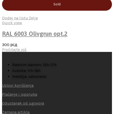
Sold
Dodaj na listu želja
Quick view
RAL 6003 Olivgrun opt.2
300
рсд
Pročitajte još
Radnim danom: 12h-17h
Subota: 11h-16h
Nedelja: zatvoreno
Uslovi korišćenja
Plaćanje i isporuka
Odustanak od ugovora
Zamena artikla