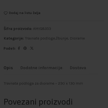
Dodaj na listu želja
Šifra proizvoda:
AMIG8353
Kategorije:
Travnate podloge,žbunje
,
Diorame
Podeli:
Opis
Dodatne informacije
Dostava
Travnata podloga za diorame – 230 x 130 mm
Povezani proizvodi