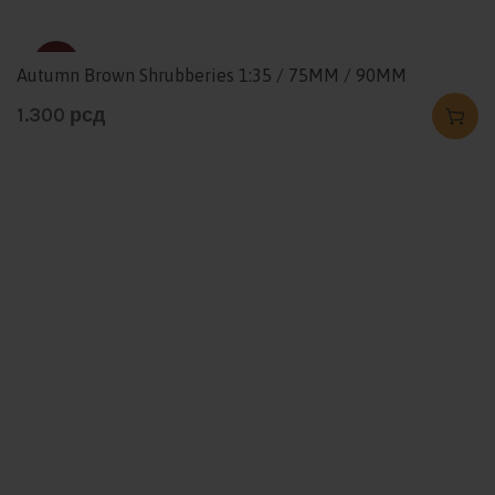
SOLD
Autumn Brown Shrubberies 1:35 / 75MM / 90MM
1.300
рсд