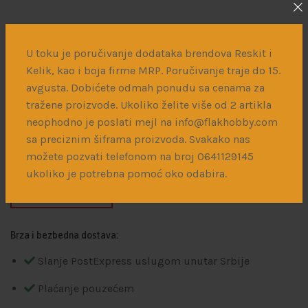
U toku je poručivanje dodataka brendova Reskit i
Travnata podloga – Spring
Kelik, kao i boja firme MRP. Poručivanje traje do 15.
Steppe 230 x 130 mm
avgusta. Dobićete odmah ponudu sa cenama za
tražene proizvode. Ukoliko želite više od 2 artikla
neophodno je poslati mejl na info@flakhobby.com
1.900
рсд
sa preciznim šiframa proizvoda. Svakako nas
možete pozvati telefonom na broj 0641129145
Travnata podloga za diorame – 230 x 130 mm
ukoliko je potrebna pomoć oko odabira.
Нема на залихама
Brza i bezbedna dostava:
Slanje PostExpress uslugom unutar Srbije
Plaćanje pouzećem