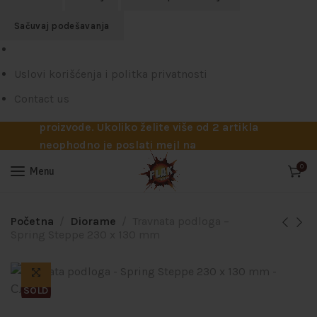
Sačuvaj podešavanja
U toku je poručivanje dodataka brendova
Uslovi korišćenja i politka privatnosti
Reskit i Kelik, kao i boja firme MRP.
Poručivanje traje do 15. avgusta. Dobićete
Contact us
odmah ponudu sa cenama za tražene
proizvode. Ukoliko želite više od 2 artikla
neophodno je poslati mejl na
info@flakhobby.com sa preciznim šiframa
0
Menu
proizvoda. Svakako nas možete pozvati
telefonom na broj 0641129145 ukoliko je
potrebna pomoć oko odabira.
Početna
Diorame
Travnata podloga –
Spring Steppe 230 x 130 mm
SOLD