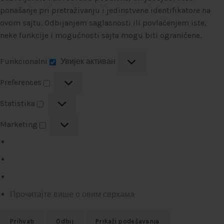
ponašanje pri pretraživanju i jedinstvene identifikatore na
ovom sajtu. Odbijanjem saglasnosti ili povlačenjem iste,
neke funkcije i mogućnosti sajta mogu biti ograničene.
Funkcionalni
Увијек активан
Preferences
Statistika
Marketing
Прочитајте више о овим сврхама
Prihvati
Odbij
Prikaži podešavanja