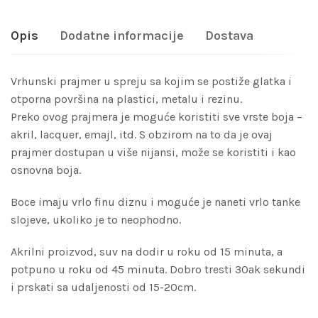
Opis
Dodatne informacije
Dostava
Vrhunski prajmer u spreju sa kojim se postiže glatka i
otporna površina na plastici, metalu i rezinu.
Preko ovog prajmera je moguće koristiti sve vrste boja –
akril, lacquer, emajl, itd. S obzirom na to da je ovaj
prajmer dostupan u više nijansi, može se koristiti i kao
osnovna boja.
Boce imaju vrlo finu diznu i moguće je naneti vrlo tanke
slojeve, ukoliko je to neophodno.
Akrilni proizvod, suv na dodir u roku od 15 minuta, a
potpuno u roku od 45 minuta. Dobro tresti 30ak sekundi
i prskati sa udaljenosti od 15-20cm.