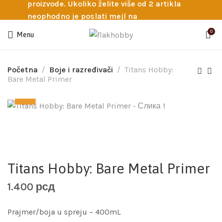
proizvode. Ukoliko želite više od 2 artikla
neophodno je poslati mejl na
info@flakhobby.com sa preciznim šiframa
0
Menu
proizvoda. Svakako nas možete pozvati
telefonom na broj 0641129145 ukoliko je
potrebna pomoć oko odabira.
Početna
Boje i razređivači
Titans Hobby:
Bare Metal Primer
Titans Hobby: Bare Metal Primer
1.400
рсд
Prajmer/boja u spreju – 400mL