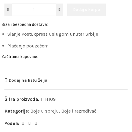
Dodaj u korpu
Brza i bezbedna dostava:
Slanje PostExpress uslugom unutar Srbije
Plaćanje pouzećem
Zaštitnici kupovine:
Dodaj na listu želja
Šifra proizvoda:
TTH109
Kategorije:
Boje u spreju
,
Boje i razređivači
Podeli: