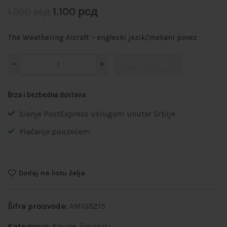
1.100
рсд
1.200
рсд
The Weathering Aicraft – engleski jezik/mekani povez
Dodaj u korpu
Brza i bezbedna dostava:
Slanje PostExpress uslugom unutar Srbije
Plaćanje pouzećem
Dodaj na listu želja
Šifra proizvoda:
AMIG5215
Kategorija:
Knjige, časopisi,