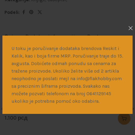
Podeli:
Opis
Dodatne informacije
Dostava
U toku je poručivanje dodataka brendova Reskit i
Ovaj serijal časopisa je posvećen isključivo avionima.
Kelik, kao i boja firme MRP. Poručivanje traje do 15.
avgusta. Dobićete odmah ponudu sa cenama za
tražene proizvode. Ukoliko želite više od 2 artikla
Povezani proizvodi
neophodno je poslati mejl na info@flakhobby.com
sa preciznim šiframa proizvoda. Svakako nas
možete pozvati telefonom na broj 0641129145
ukoliko je potrebna pomoć oko odabira.
SOLD
The Weathering Magazine 34 – Urban
1.100
рсд