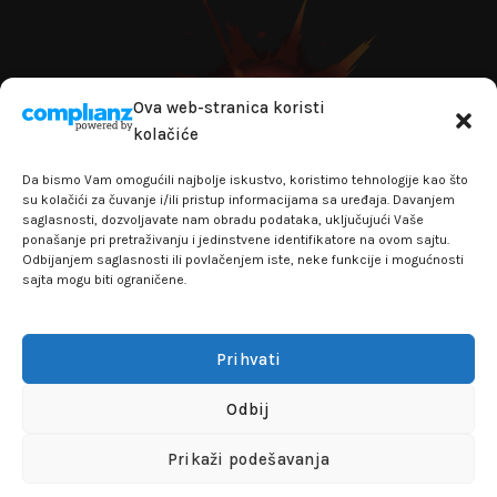
Ova web-stranica koristi
kolačiće
Da bismo Vam omogućili najbolje iskustvo, koristimo tehnologije kao što
su kolačići za čuvanje i/ili pristup informacijama sa uređaja. Davanjem
saglasnosti, dozvoljavate nam obradu podataka, uključujući Vaše
ponašanje pri pretraživanju i jedinstvene identifikatore na ovom sajtu.
Odbijanjem saglasnosti ili povlačenjem iste, neke funkcije i mogućnosti
sajta mogu biti ograničene.
+381641129145
info@flakhobby.com
Adresa: Paunova 24 - TC Banjica
Prihvati
Lokal 102, prvi sprat
Odbij
FLAKHOBBY
© 2021 Sva prava zadržana
Prikaži podešavanja