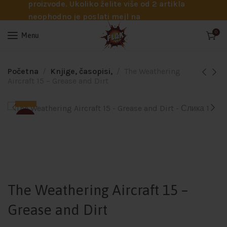
proizvode. Ukoliko želite više od 2 artikla
neophodno je poslati mejl na
info@flakhobby.com sa preciznim šiframa
0
Menu
proizvoda. Svakako nas možete pozvati
telefonom na broj 0641129145 ukoliko je
potrebna pomoć oko odabira.
Početna
Knjige, časopisi,
The Weathering
Aircraft 15 – Grease and Dirt
-8%
The Weathering Aircraft 15 –
Grease and Dirt