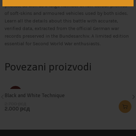
photos, as well as a large number of full-colour profiles
of soft-skins and armoured vehicles used by both sides.
Learn all the details about this battle with accurate,
verified data, extracted from the official German war
records preserved in the Bundesarchiv. A limited edition
essential for Second World War enthusiasts.
Povezani proizvodi
-26%
Black and White Technique
2.700
рсд
2.000
рсд