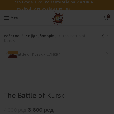
proizvode. Ukoliko želite više od 2 artikla
neophodno je poslati mejl na
info@flakhobby.com sa preciznim šiframa
0
Menu
proizvoda. Svakako nas možete pozvati
telefonom na broj 0641129145 ukoliko je
potrebna pomoć oko odabira.
Početna
Knjige, časopisi,
The Battle of
Kursk
-10%
The Battle of Kursk
3.600
рсд
4.000
рсд