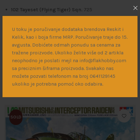
102 Tayeset (Flying Tiger) Sqn.
725
2007
– Hatzerim
FS33531
FS34227
FS30219
FS35622
U toku je poručivanje dodataka brendova Reskit i
140 Tayeset (Golden Eagle) Sqn.
723
Kelik, kao i boja firme MRP. Poručivanje traje do 15.
1973
– Etzion
avgusta. Dobićete odmah ponudu sa cenama za
FS33531
FS34227
FS30219
FS35622
tražene proizvode. Ukoliko želite više od 2 artikla
neophodno je poslati mejl na info@flakhobby.com
sa preciznim šiframa proizvoda. Svakako nas
možete pozvati telefonom na broj 0641129145
ukoliko je potrebna pomoć oko odabira.
Povezani proizvodi
SOLD