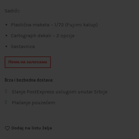
Sadrži:
Plastična maketa – 1/72 (Fujimi kalup)
Cartograph dekali – 2 opcije
Sastavnica
Нема на залихама
Brza i bezbedna dostava:
Slanje PostExpress uslugom unutar Srbije
Plaćanje pouzećem
Dodaj na listu želja