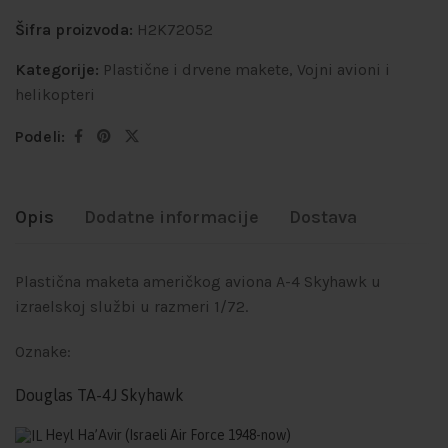
Šifra proizvoda:
H2K72052
Kategorije:
Plastične i drvene makete
,
Vojni avioni i
helikopteri
Podeli:
Opis
Dodatne informacije
Dostava
Plastična maketa američkog aviona A-4 Skyhawk u
izraelskoj službi u razmeri 1/72.
Oznake:
Douglas TA-4J Skyhawk
Heyl Ha’Avir (Israeli Air Force 1948-now)