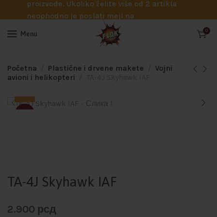
proizvode. Ukoliko želite više od 2 artikla
neophodno je poslati mejl na
info@flakhobby.com sa preciznim šiframa
0
Menu
proizvoda. Svakako nas možete pozvati
telefonom na broj 0641129145 ukoliko je
potrebna pomoć oko odabira.
Početna
Plastične i drvene makete
Vojni
avioni i helikopteri
TA-4J Skyhawk IAF
SOLD
TA-4J Skyhawk IAF
2.900
рсд