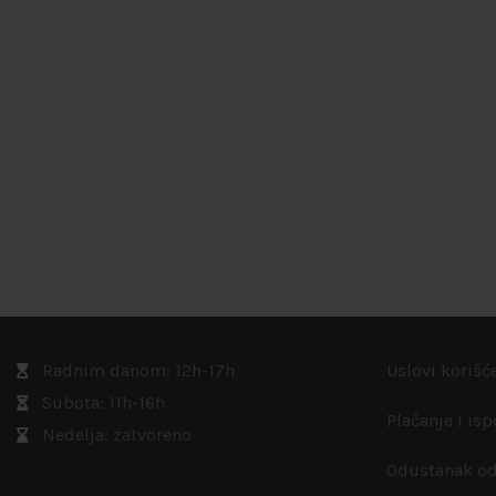
Radnim danom: 12h-17h
Uslovi korišć
Subota: 11h-16h
Plaćanje i is
Nedelja: zatvoreno
Odustanak od