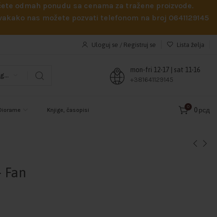
obićete odmah ponudu sa cenama za tražene proizvode.
 Svakako nas možete pozvati telefonom na broj 0641129145
Uloguj se / Registruj se
Lista želja
mon-fri 12-17 | sat 11-16
Odaberi kategoriju
+381641129145
0
0
рсд
Diorame
Knjige, časopisi
– Fan