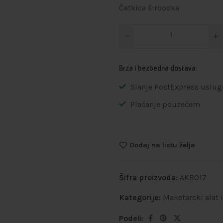
Četkica široooka
Brza i bezbedna dostava:
Slanje PostExpress uslug
Plaćanje pouzećem
Dodaj na listu želja
Šifra proizvoda:
AKB017
Kategorije:
Maketarski alat 
Podeli: