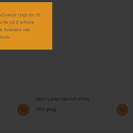
čivanje traje do 15.
iše od 2 artikla
a. Svakako nas
bira.
AK Interactive
Satin Lucky Varnish 60mL
700
рсд