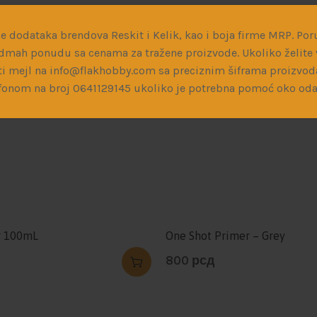
e dodataka brendova Reskit i Kelik, kao i boja firme MRP. Poru
dmah ponudu sa cenama za tražene proizvode. Ukoliko želite v
i mejl na info@flakhobby.com sa preciznim šiframa proizvod
fonom na broj 0641129145 ukoliko je potrebna pomoć oko oda
r 100mL
One Shot Primer – Grey
800
рсд