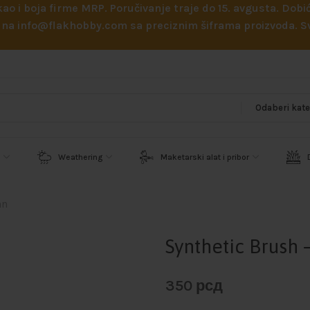
 kao i boja firme MRP. Poručivanje traje do 15. avgusta. D
ejl na info@flakhobby.com sa preciznim šiframa proizvoda.
Weathering
Maketarski alat i pribor
an
Synthetic Brush 
350
рсд