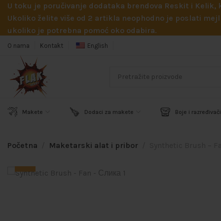
U toku je poručivanje dodataka brendova Reskit i Kelik,
Ukoliko želite više od 2 artikla neophodno je poslati m
ukoliko je potrebna pomoć oko odabira.
O nama
Kontakt
English
Makete
Dodaci za makete
Boje i razređivači
Početna
Maketarski alat i pribor
Synthetic Brush – F