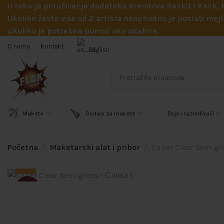
U toku je poručivanje dodataka brendova Reskit i Kelik,
Ukoliko želite više od 2 artikla neophodno je poslati m
ukoliko je potrebna pomoć oko odabira.
O nama
Kontakt
English
Makete
Dodaci za makete
Boje i razređivači
Početna
Maketarski alat i pribor
Super Clear Semigl
SOLD