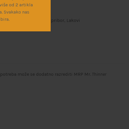
iše od 2 artikla
a. Svakako nas
bira.
i
,
MRP
,
Maketarski alat i pribor
,
Lakovi
i potreba može se dodatno razrediti MRP Mr.
Thinner