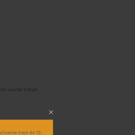
om unutar Srbije
čivanje traje do 15.