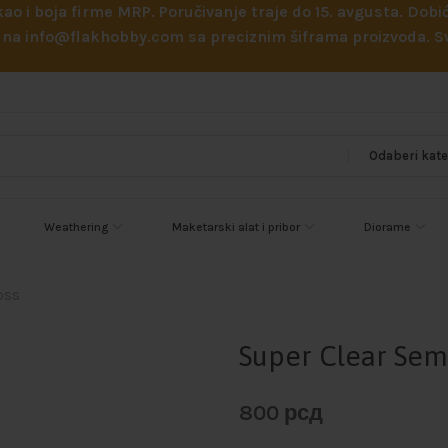
 kao i boja firme MRP. Poručivanje traje do 15. avgusta. D
ejl na info@flakhobby.com sa preciznim šiframa proizvoda.
Weathering
Maketarski alat i pribor
Diorame
oss
Super Clear Sem
800
рсд