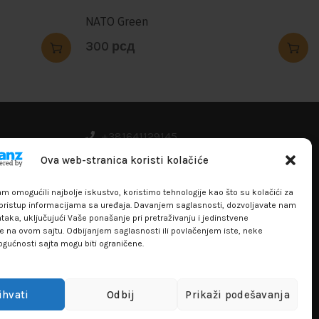
NATO Green
300
рсд
+381641129145
info@flakhobby.com
Ova web-stranica koristi kolačiće
Adresa: Paunova 24 - TC Banjica
 omogućili najbolje iskustvo, koristimo tehnologije kao što su kolačići za
Lokal 102, prvi sprat
i pristup informacijama sa uređaja. Davanjem saglasnosti, dozvoljavate nam
aka, uključujući Vaše ponašanje pri pretraživanju i jedinstvene
re na ovom sajtu. Odbijanjem saglasnosti ili povlačenjem iste, neke
ogućnosti sajta mogu biti ograničene.
ihvati
Odbij
Prikaži podešavanja