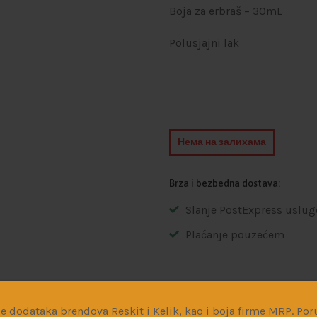
Boja za erbraš – 30mL
Polusjajni lak
Нема на залихама
Brza i bezbedna dostava:
Slanje PostExpress uslug
Plaćanje pouzećem
Dodaj na listu želja
e dodataka brendova Reskit i Kelik, kao i boja firme MRP. Poru