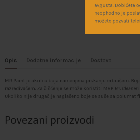
avgusta. Dobićete o
neophodno je poslat
možete pozvati tele
Opis
Dodatne informacije
Dostava
MR Paint je akrilna boja namenjena prskanju erbrašem. Boj
razređivačem. Za čišćenje se može koristiti MRP
Mr. Cleaner
Ukoliko nije drugačije naglašeno boje se suše sa polumat f
Povezani proizvodi