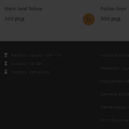
Warm Sand Yellow
Polizei Grun
300
рсд
300
рсд
Radnim danom: 12h-17h
Uslovi korišć
Subota: 11h-16h
Plaćanje i is
Nedelja: zatvoreno
Odustanak od
Zamena artik
Reklamacije i
Politika priva