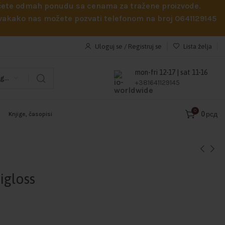
obićete odmah ponudu sa cenama za tražene proizvode.
 Svakako nas možete pozvati telefonom na broj 0641129145
Uloguj se / Registruj se
Lista želja
mon-fri 12-17 | sat 11-16
Odaberi kategoriju
+381641129145
0
0
рсд
Knjige, časopisi
igloss