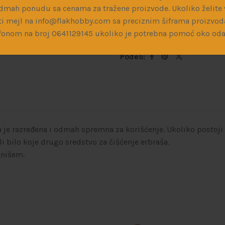
dmah ponudu sa cenama za tražene proizvode. Ukoliko želite v
Šifra proizvoda:
MRP125
i mejl na info@flakhobby.com sa preciznim šiframa proizvod
fonom na broj 0641129145 ukoliko je potrebna pomoć oko oda
Kategorije:
Boje i razređivač
Podeli:
a je razređena i odmah spremna za korišćenje. Ukoliko postoj
ili bilo koje drugo sredstvo za čišćenje erbraša.
inišem.