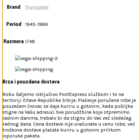
Brand
Trumpeter
Period
1945-1989
Razmera
1/48
Brza i pouzdana dostava
Robu šaljemo isključivo PostExpress službom i to na
teritoriji čitave Republike Srbije. Plaćanje poručene robe je
pouzećem (novac se daje kuriru u gotovini, kada pošiljka
stigne na Vašu adresu). Sve porudžbine koje otpremimo
radnim danima, trebalo bi da stignu do Vas već sledećeg
radnog dana. Cena dostave nije uračunata u cenu robe, već
troškove dostave plaćate kuriru u gotovini prilikom
isporuke paketa.