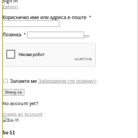
Sign in
Zatvori
Корисничко име или адреса е-поште
*
Лозинка
*
Запамти ме
Заборавили сте лозинку?
Улогуј се
No account yet?
Create an Account
Su-11