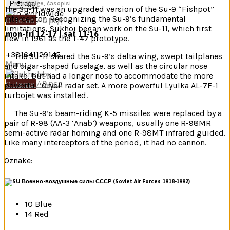
Pretraga
Knjige, časopisi
The Su-11 was an upgraded version of the Su-9 “Fishpot”
interceptor, Recognizing the Su-9’s fundamental
0
items
/
0
рсд
limitations, Sukhoi began work on the Su-11, which first
mon-fri 12-17 | sat 11-16
flew in 1961 as the T-47 prototype.
+381641129145
The Su-11 shared the Su-9’s delta wing, swept tailplanes
Menu
and cigar-shaped fuselage, as well as the circular nose
intake, but had a longer nose to accommodate the more
0
items
/
0
рсд
powerful ‘Oryol’ radar set. A more powerful Lyulka AL-7F-1
turbojet was installed.
The Su-9’s beam-riding K-5 missiles were replaced by a
pair of R-98 (AA-3 ‘Anab’) weapons, usually one R-98MR
semi-active radar homing and one R-98MT infrared guided.
Like many interceptors of the period, it had no cannon.
Oznake:
Военно-воздушные силы СССР (Soviet Air Forces 1918-1992)
10 Blue
14 Red