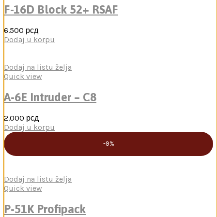
F-16D Block 52+ RSAF
6.500
рсд
Dodaj u korpu
Dodaj na listu želja
Quick view
A-6E Intruder – C8
2.000
рсд
Dodaj u korpu
-9%
Dodaj na listu želja
Quick view
P-51K Profipack