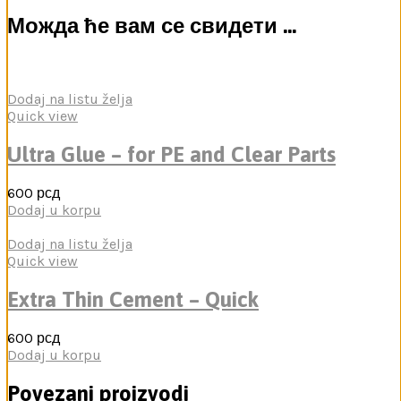
Можда ће вам се свидети …
Dodaj na listu želja
Quick view
Ultra Glue – for PE and Clear Parts
600
рсд
Dodaj u korpu
Dodaj na listu želja
Quick view
Extra Thin Cement – Quick
600
рсд
Dodaj u korpu
Povezani proizvodi