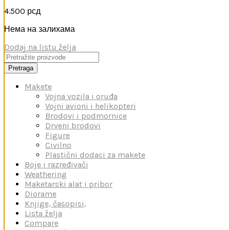
4.500
рсд
Нема на залихама
Dodaj na listu želja
Pretraga
Makete
Vojna vozila i oruđa
Vojni avioni i helikopteri
Brodovi i podmornice
Drveni brodovi
Figure
Civilno
Plastični dodaci za makete
Boje i razređivači
Weathering
Maketarski alat i pribor
Diorame
Knjige, časopisi,
Lista želja
Compare