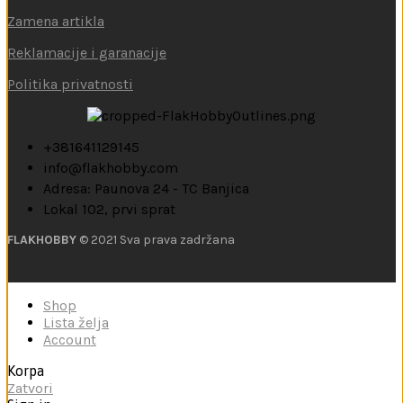
Zamena artikla
Reklamacije i garanacije
Politika privatnosti
+381641129145
info@flakhobby.com
Adresa: Paunova 24 - TC Banjica
Lokal 102, prvi sprat
FLAKHOBBY
© 2021 Sva prava zadržana
Shop
Lista želja
Account
Korpa
Zatvori