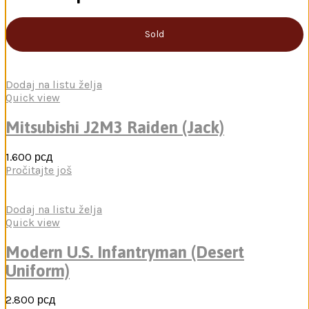
Sold
Dodaj na listu želja
Quick view
Mitsubishi J2M3 Raiden (Jack)
1.600
рсд
Pročitajte još
Dodaj na listu želja
Quick view
Modern U.S. Infantryman (Desert
Uniform)
2.800
рсд