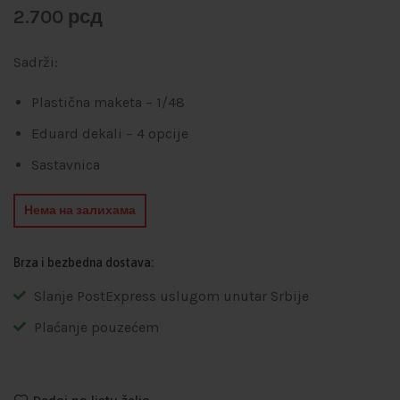
2.700
рсд
Sadrži:
Plastična maketa – 1/48
Eduard dekali – 4 opcije
Sastavnica
Нема на залихама
Brza i bezbedna dostava:
Slanje PostExpress uslugom unutar Srbije
Plaćanje pouzećem