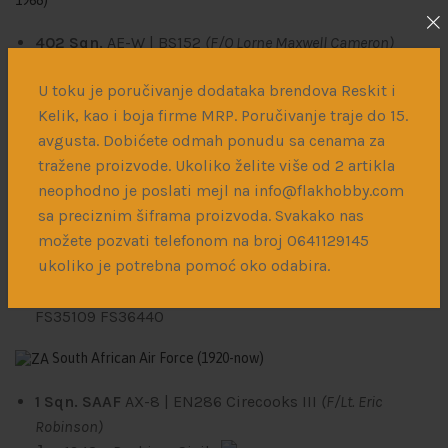
1968)
402 Sqn.
AE-W | BS152
(F/O Lorne Maxwell Cameron)
Фебруар 1943
– RAF Kenley, Surrey
U toku je poručivanje dodataka brendova Reskit i
FS34079
FS36152
FS36440
Kelik, kao i boja firme MRP. Poručivanje traje do 15.
Royal Air Force (1918-now)
avgusta. Dobićete odmah ponudu sa cenama za
tražene proizvode. Ukoliko želite više od 2 artikla
122 Sqn.
MT-Z | EN473
(S/Ldr Donald Ernest Kingaby)
neophodno je poslati mejl na info@flakhobby.com
Април 1943
– RAF Hornchurch
sa preciznim šiframa proizvoda. Svakako nas
FS34079
FS36152
FS36440
možete pozvati telefonom na broj 0641129145
249 Sqn.
T-Z | EN500
(F/O Irving Farmer Kennedy)
ukoliko je potrebna pomoć oko odabira.
Јул 1943
– Qrendi
FS35109
FS36440
South African Air Force (1920-now)
1 Sqn. SAAF
AX-8 | EN286
Cirecooks III
(F/Lt. Eric
Robinson)