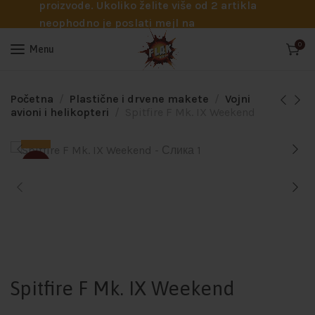
proizvode. Ukoliko želite više od 2 artikla
neophodno je poslati mejl na
info@flakhobby.com sa preciznim šiframa
0
Menu
proizvoda. Svakako nas možete pozvati
telefonom na broj 0641129145 ukoliko je
potrebna pomoć oko odabira.
Početna
Plastične i drvene makete
Vojni
avioni i helikopteri
Spitfire F Mk. IX Weekend
SOLD
Spitfire F Mk. IX Weekend