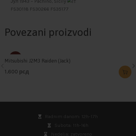
Јул 1943
– Pachino, Sicily
FS30118
FS30266
FS35177
Povezani proizvodi
SOLD
Mitsubishi J2M3 Raiden (Jack)
1.600
рсд
Radnim danom: 12h-17h
Subota: 11h-16h
Nedelja: zatvoreno