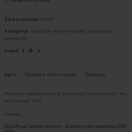
Dodaj na listu želja
Šifra proizvoda:
84175
Kategorije:
Plastične i drvene makete
,
Vojni avioni i
helikopteri
Podeli:
Opis
Dodatne informacije
Dostava
Plastična maketa čuvenog britanskog lovca Spitfire F Mk.
IX u razmeri 1/48.
Oznake:
Royal Canadian Air Force – Aviation royale canadienne (1924-