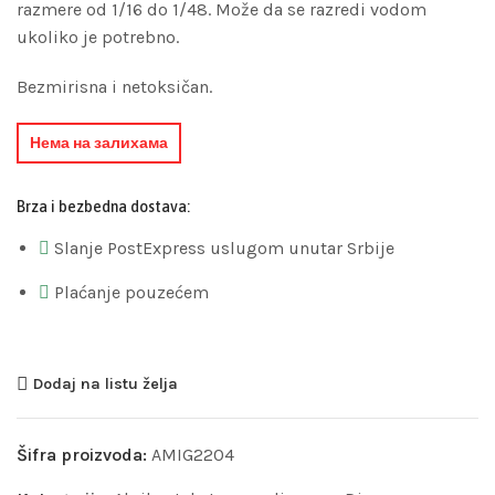
razmere od 1/16 do 1/48. Može da se razredi vodom
ukoliko je potrebno.
Bezmirisna i netoksičan.
Нема на залихама
Brza i bezbedna dostava:
Slanje PostExpress uslugom unutar Srbije
Plaćanje pouzećem
Dodaj na listu želja
Šifra proizvoda:
AMIG2204