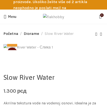
proizvode. Ukoliko želite više od 2 artikla
neophodno je poslati mejl na
info@flakhobby.com sa preciznim šiframa
0
Menu
proizvoda. Svakako nas možete pozvati
telefonom na broj 0641129145 ukoliko je
potrebna pomoć oko odabira.
Početna
Diorame
Slow River Water
SOLD
Slow River Water
1.300
рсд
Akrilna tekstura vode na vodenoj osnovi. Idealna je za