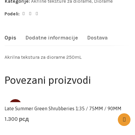
Kategorije:
Akrilne teksture za diorame
,
Diorame
Podeli:
Opis
Dodatne informacije
Dostava
Akrilna tekstura za diorame 250mL
Povezani proizvodi
SOLD
Late Summer Green Shrubberies 1:35 / 75MM / 90MM
1.300
рсд