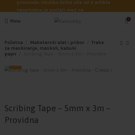
proizvode. Ukoliko želite više od 2 artikla
neophodno je poslati mejl na
info@flakhobby.com sa preciznim šiframa
0
Menu
proizvoda. Svakako nas možete pozvati
telefonom na broj 0641129145 ukoliko je
potrebna pomoć oko odabira.
Početna
Maketarski alat i pribor
Trake
za maskiranje, maskoli, kabuki
papir
Scribing Tape – 5mm x 3m – Providna
Scribing Tape – 5mm x 3m –
Providna