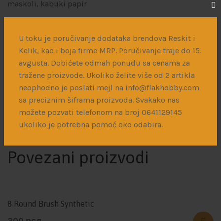
maskoli, kabuki papir
Podeli:
U toku je poručivanje dodataka brendova Reskit i
Kelik, kao i boja firme MRP. Poručivanje traje do 15.
Opis
Dodatne informacije
Dostava
avgusta. Dobićete odmah ponudu sa cenama za
tražene proizvode. Ukoliko želite više od 2 artikla
neophodno je poslati mejl na info@flakhobby.com
Providna tvrda traka za pomoć pri urezivanju panela,
sa preciznim šiframa proizvoda. Svakako nas
nitni itd. Ne ostavlja tragove od lepka i može se koristiti
možete pozvati telefonom na broj 0641129145
više puta.
ukoliko je potrebna pomoć oko odabira.
Povezani proizvodi
8 Round Brush Synthetic