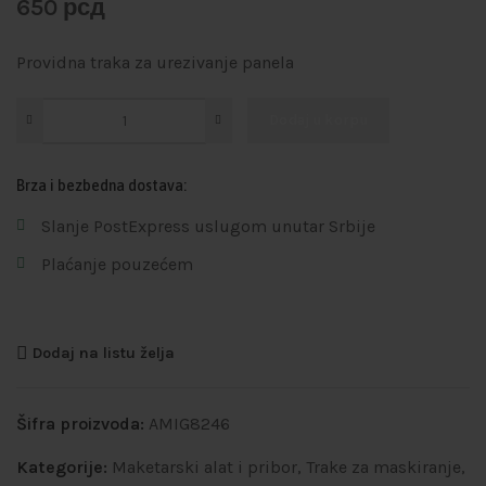
650
рсд
Providna traka za urezivanje panela
Dodaj u korpu
Brza i bezbedna dostava:
Slanje PostExpress uslugom unutar Srbije
Plaćanje pouzećem
Dodaj na listu želja
Šifra proizvoda:
AMIG8246
Kategorije:
Maketarski alat i pribor
,
Trake za maskiranje,