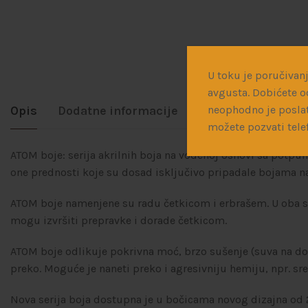
U toku je poručivanj
avgusta. Dobićete o
Opis
Dodatne informacije
Dostava
neophodno je poslat
možete pozvati tele
ATOM boje: serija akrilnih boja na vodenoj osnovi sa potpuno
one prednosti koje su dosad isključivo pripadale bojama 
ATOM boje namenjene su radu četkicom i erbrašem. U oba sluča
mogu izvršiti prepravke i dorade četkicom.
ATOM boje odlikuje pokrivna moć, brzo sušenje (suva na dod
preko. Moguće je naneti preko i agresivniju hemiju, npr. sr
Nova serija boja dostupna je u bočicama novog dizajna od 