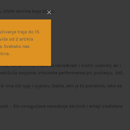
i
,
ATOM Akrilne boje 20mL
čivanje traje do 15.
iše od 2 artikla
a. Svakako nas
bira.
a, nema miris, može se razređivati i čistiti vodom), ali i
elišuća svojstva, vrhunske performanse pri prskanju, itd).
ima isti sjaj i nijansu. Dakle, ako je to potrebno, lako se
ivost – što omogućava nanošenje akrilnih i emajl sredstava