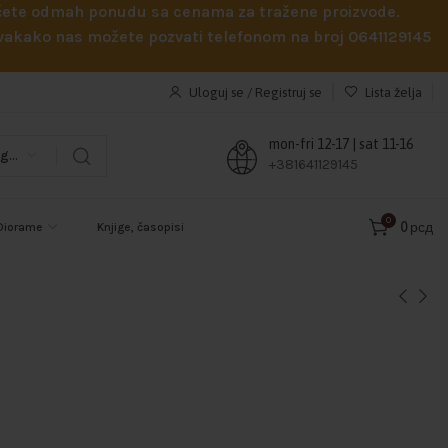
obićete odmah ponudu sa cenama za tražene proizvode.
 Svakako nas možete pozvati telefonom na broj 0641129145
Uloguj se / Registruj se
Lista želja
mon-fri 12-17 | sat 11-16
Odaberi kategoriju
+381641129145
0
0
рсд
Diorame
Knjige, časopisi