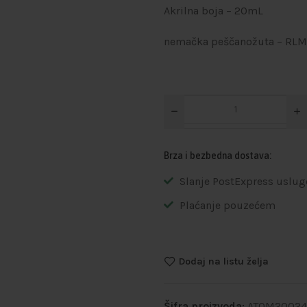
Akrilna boja – 20mL
nemačka peščanožuta – RLM
Brza i bezbedna dostava:
Slanje PostExpress uslug
Plaćanje pouzećem
Dodaj na listu želja
Šifra proizvoda:
ATOM20024