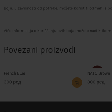
Boju, u zavisnosti od potrebe, možete koristiti odmah iz b
Više informacija o korišćenju ovih boja možete naći klikom
Povezani proizvodi
SOLD
French Blue
NATO Brown
300
рсд
300
рсд