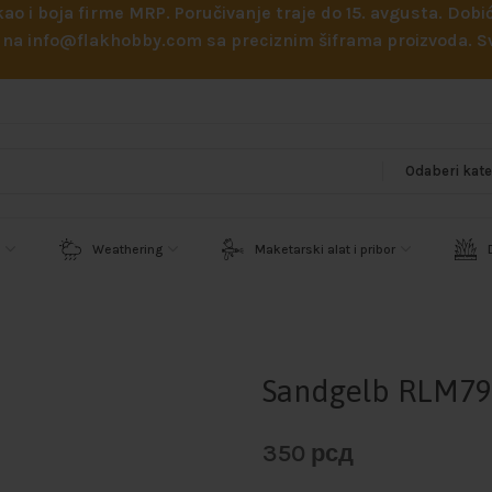
 kao i boja firme MRP. Poručivanje traje do 15. avgusta. D
ejl na info@flakhobby.com sa preciznim šiframa proizvoda.
Weathering
Maketarski alat i pribor
Sandgelb RLM79
350
рсд