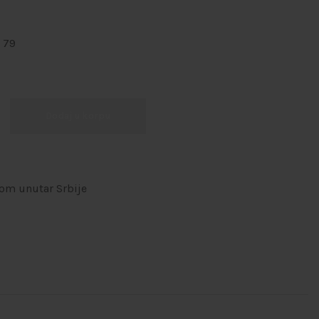
 79
Dodaj u korpu
om unutar Srbije