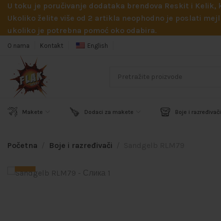
U toku je poručivanje dodataka brendova Reskit i Kelik,
Ukoliko želite više od 2 artikla neophodno je poslati m
ukoliko je potrebna pomoć oko odabira.
O nama
Kontakt
English
Makete
Dodaci za makete
Boje i razređivači
Početna
Boje i razređivači
Sandgelb RLM79