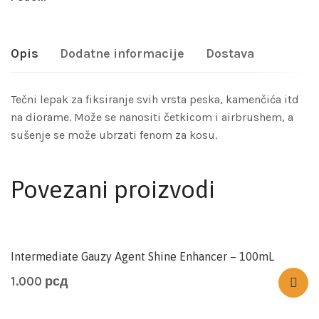
Opis
Dodatne informacije
Dostava
Tečni lepak za fiksiranje svih vrsta peska, kamenčića itd
na diorame. Može se nanositi četkicom i airbrushem, a
sušenje se može ubrzati fenom za kosu.
Povezani proizvodi
Intermediate Gauzy Agent Shine Enhancer – 100mL
1.000
рсд