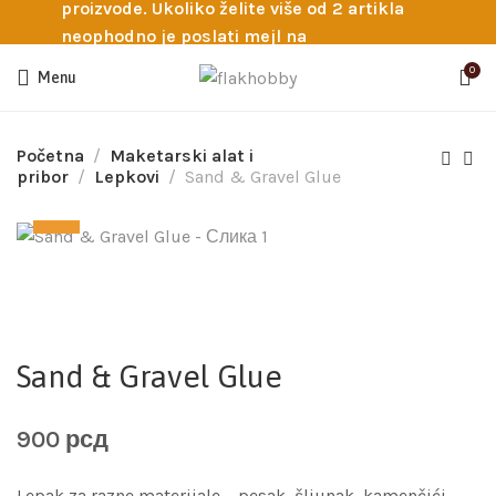
proizvode. Ukoliko želite više od 2 artikla
neophodno je poslati mejl na
info@flakhobby.com sa preciznim šiframa
0
Menu
proizvoda. Svakako nas možete pozvati
telefonom na broj 0641129145 ukoliko je
potrebna pomoć oko odabira.
Početna
Maketarski alat i
pribor
Lepkovi
Sand & Gravel Glue
Sand & Gravel Glue
900
рсд
Lepak za razne materijale – pesak, šljunak, kamenčići