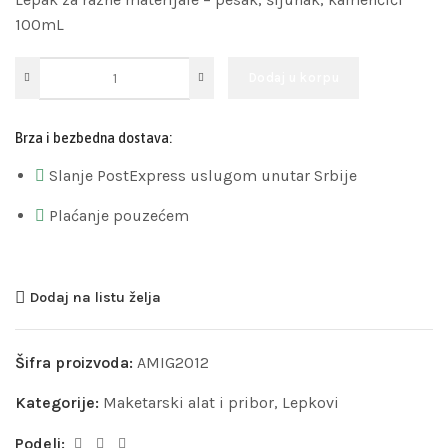
100mL
Dodaj u korpu
Brza i bezbedna dostava:
Slanje PostExpress uslugom unutar Srbije
Plaćanje pouzećem
Dodaj na listu želja
Šifra proizvoda:
AMIG2012
Kategorije:
Maketarski alat i pribor
,
Lepkovi
Podeli: