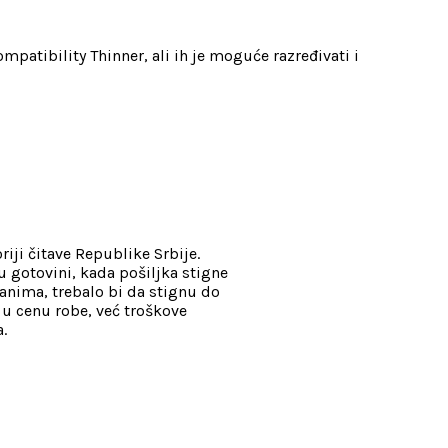
patibility Thinner, ali ih je moguće razređivati i
iji čitave Republike Srbije.
 gotovini, kada pošiljka stigne
nima, trebalo bi da stignu do
 u cenu robe, već troškove
.