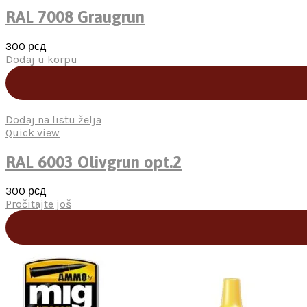
RAL 7008 Graugrun
300
рсд
Dodaj u korpu
Dodaj na listu želja
Quick view
RAL 6003 Olivgrun opt.2
300
рсд
Pročitajte još