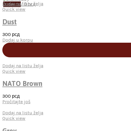
Dodaj na listu želja
0
items
/
0
рсд
Quick view
Dust
300
рсд
Dodaj u korpu
Dodaj na listu želja
Quick view
NATO Brown
300
рсд
Pročitajte još
Dodaj na listu želja
Quick view
Grey