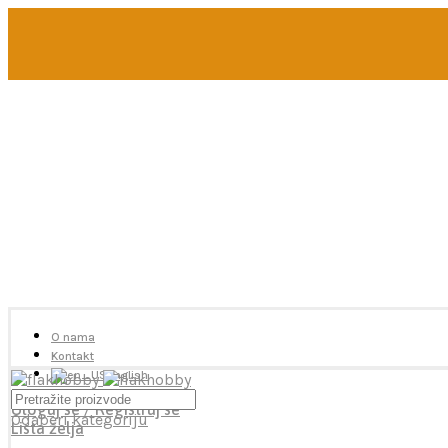
U toku je poručivanje dodataka brendova Reskit i Kelik, 
Ukoliko želite više od 2 artikla neophodno je poslati me
ukoliko je potrebna pomoć oko odabira.
O nama
Kontakt
English
Uloguj se / Registruj se
Odaberi kategoriju
Lista želja