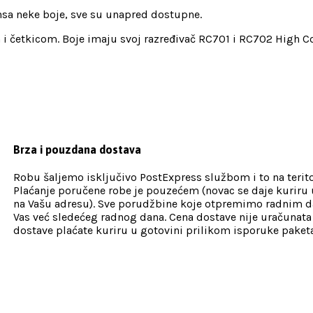
nsa neke boje, sve su unapred dostupne.
i četkicom. Boje imaju svoj razređivač RC701 i RC702 High Com
Brza i pouzdana dostava
Robu šaljemo isključivo PostExpress službom i to na teritor
Plaćanje poručene robe je pouzećem (novac se daje kuriru u
na Vašu adresu). Sve porudžbine koje otpremimo radnim da
Vas već sledećeg radnog dana. Cena dostave nije uračunata
dostave plaćate kuriru u gotovini prilikom isporuke paketa