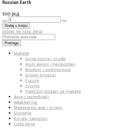
Russian Earth
500
рсд
Russian
Earth
Dodaj u korpu
количина
Dodaj na listu želja
Pretraga
Makete
Vojna vozila i oruđa
Vojni avioni i helikopteri
Brodovi i podmornice
Drveni brodovi
Figure
Civilno
Plastični dodaci za makete
Boje i razređivači
Weathering
Maketarski alat i pribor
Diorame
Knjige, časopisi,
Lista želja