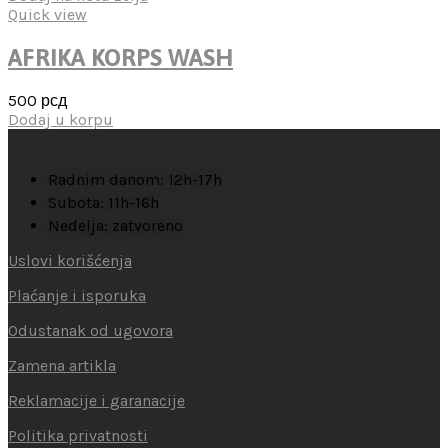
Quick view
AFRIKA KORPS WASH
500
рсд
Dodaj u korpu
Radnim danom: 12h-17h
Subota: 11h-16h
Nedelja: zatvoreno
Uslovi korišćenja
Plaćanje i isporuka
Odustanak od ugovora
Zamena artikla
Reklamacije i garanacije
Politika privatnosti