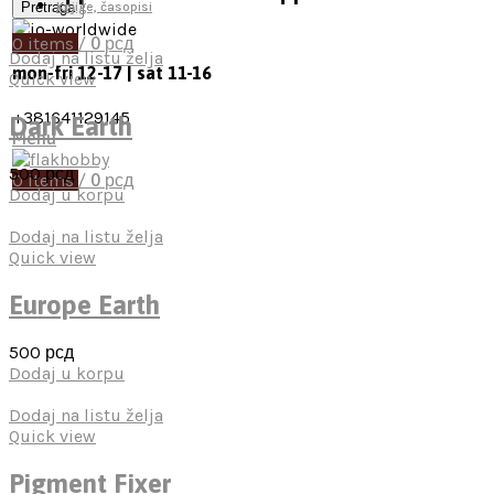
Pretraga
Knjige, časopisi
0
items
/
0
рсд
Dodaj na listu želja
mon-fri 12-17 | sat 11-16
Quick view
+381641129145
Dark Earth
Menu
500
рсд
0
items
/
0
рсд
Dodaj u korpu
Dodaj na listu želja
Quick view
Europe Earth
500
рсд
Dodaj u korpu
Dodaj na listu želja
Quick view
Pigment Fixer