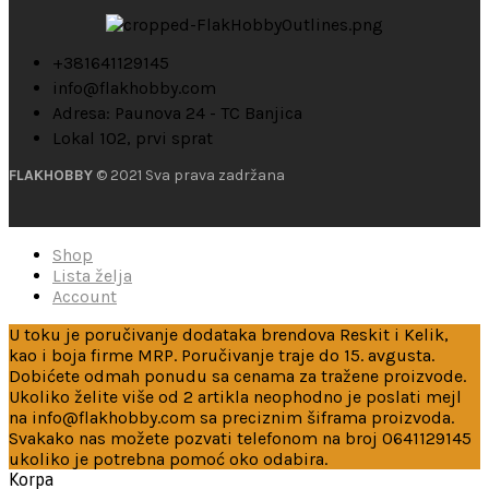
+381641129145
info@flakhobby.com
Adresa: Paunova 24 - TC Banjica
Lokal 102, prvi sprat
FLAKHOBBY
© 2021 Sva prava zadržana
Shop
Lista želja
Account
U toku je poručivanje dodataka brendova Reskit i Kelik,
kao i boja firme MRP. Poručivanje traje do 15. avgusta.
Dobićete odmah ponudu sa cenama za tražene proizvode.
Ukoliko želite više od 2 artikla neophodno je poslati mejl
na info@flakhobby.com sa preciznim šiframa proizvoda.
Svakako nas možete pozvati telefonom na broj 0641129145
ukoliko je potrebna pomoć oko odabira.
Korpa