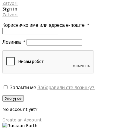
Zatvori
Sign in
Zatvori
Корисничко име или адреса е-поште
*
Лозинка
*
Запамти ме
Заборавили сте лозинку?
Улогуј се
No account yet?
Create an Account