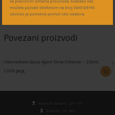
sa preciznim šiframa proizvoda. Svakako nas
Instant Dry Cyanoacrylate
možete pozvati telefonom na broj 0641129145
ukoliko je potrebna pomoć oko odabira.
1.300
рсд
Povezani proizvodi
Intermediate Gauzy Agent Shine Enhancer – 100mL
1.000
рсд
Radnim danom: 12h-17h
Subota: 11h-16h