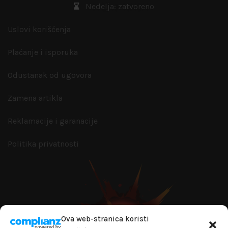
Nedelja: zatvoreno
Uslovi korišćenja
Plaćanje i isporuka
Odustanak od ugovora
Zamena artikla
Reklamacije i garanacije
Politika privatnosti
Ova web-stranica koristi