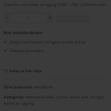
Elastični crni konac za
rigging
(1/48 i 1/32). 0,03mm x 2m
Dodaj u korpu
Brza i bezbedna dostava:
Slanje PostExpress uslugom unutar Srbije
Plaćanje pouzećem
Dodaj na listu želja
Šifra proizvoda:
AMIG8018
Kategorije:
Maketarski alat i pribor
,
Ručni alat, šmirgle,
konac za rigging