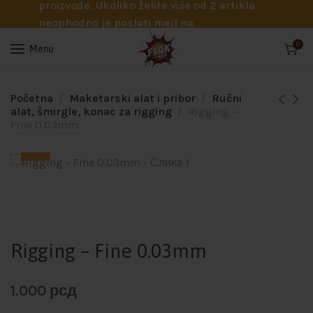
proizvode. Ukoliko želite više od 2 artikla
neophodno je poslati mejl na
info@flakhobby.com sa preciznim šiframa
0
Menu
proizvoda. Svakako nas možete pozvati
telefonom na broj 0641129145 ukoliko je
potrebna pomoć oko odabira.
Početna
Maketarski alat i pribor
Ručni
alat, šmirgle, konac za rigging
Rigging –
Fine 0.03mm
Rigging – Fine 0.03mm
1.000
рсд