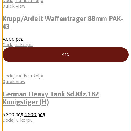
Dodaj na listu želja
Quick view
Krupp/Ardelt Waffentrager 88mm PAK-
43
4.000
рсд
Dodaj u korpu
-15%
Dodaj na listu želja
Quick view
German Heavy Tank Sd.Kfz.182
Konigstiger (H)
Оригинална
Тренутна
5.300
рсд
4.500
рсд
цена
цена
Dodaj u korpu
је
је:
била:
4.500 рсд.