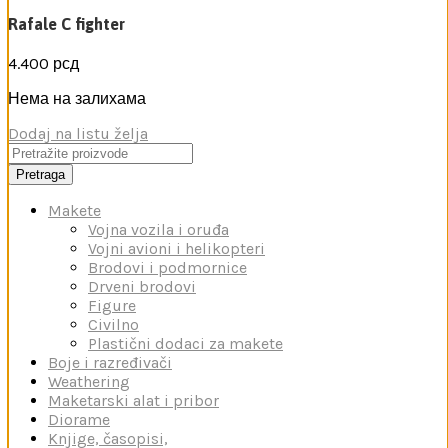
Rafale C fighter
4.400
рсд
Нема на залихама
Dodaj na listu želja
Pretraga
Makete
Vojna vozila i oruđa
Vojni avioni i helikopteri
Brodovi i podmornice
Drveni brodovi
Figure
Civilno
Plastični dodaci za makete
Boje i razređivači
Weathering
Maketarski alat i pribor
Diorame
Knjige, časopisi,