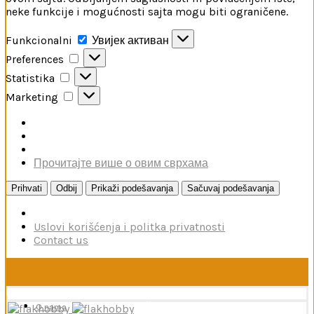
neke funkcije i mogućnosti sajta mogu biti ograničene.
Funkcionalni
Funkcionalni
Увијек активан
Preferences
Preferences
Statistika
Statistika
Marketing
Marketing
Прочитајте више о овим сврхама
Prihvati
Odbij
Prikaži podešavanja
Sačuvaj podešavanja
Uslovi korišćenja i politka privatnosti
Contact us
U toku je poručivanje dodataka brendova Reskit i Kelik,
kao i boja firme MRP. Poručivanje traje do 15. avgusta.
O nama