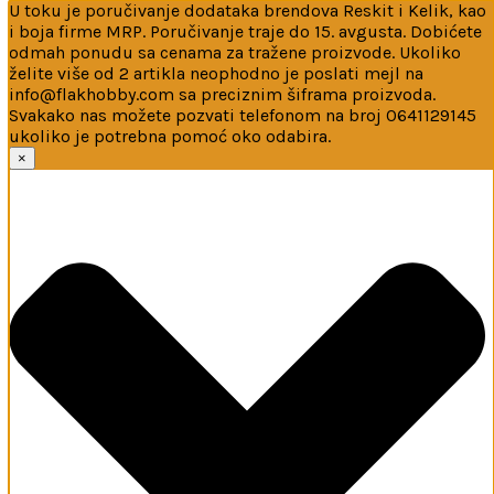
U toku je poručivanje dodataka brendova Reskit i Kelik, kao
i boja firme MRP. Poručivanje traje do 15. avgusta. Dobićete
odmah ponudu sa cenama za tražene proizvode. Ukoliko
želite više od 2 artikla neophodno je poslati mejl na
info@flakhobby.com sa preciznim šiframa proizvoda.
Svakako nas možete pozvati telefonom na broj 0641129145
ukoliko je potrebna pomoć oko odabira.
Ova web-stranica koristi kolačiće
×