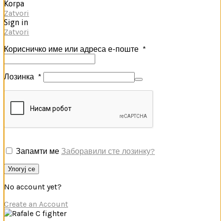
Korpa
Zatvori
Sign in
Zatvori
Корисничко име или адреса е-поште
*
Лозинка
*
Запамти ме
Заборавили сте лозинку?
Улогуј се
No account yet?
Create an Account