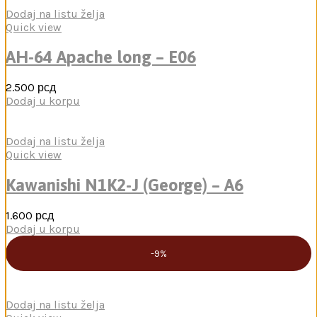
5.300 рсд.
Dodaj na listu želja
Quick view
AH-64 Apache long – E06
2.500
рсд
Dodaj u korpu
Dodaj na listu želja
Quick view
Kawanishi N1K2-J (George) – A6
1.600
рсд
Dodaj u korpu
-9%
Dodaj na listu želja