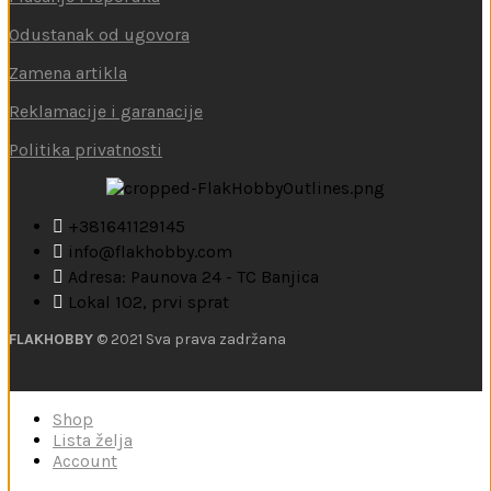
Odustanak od ugovora
Zamena artikla
Reklamacije i garanacije
Politika privatnosti
+381641129145
info@flakhobby.com
Adresa: Paunova 24 - TC Banjica
Lokal 102, prvi sprat
FLAKHOBBY
© 2021 Sva prava zadržana
Shop
Lista želja
Account