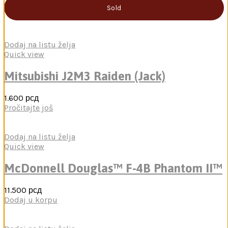
Sold
Dodaj na listu želja
Quick view
Mitsubishi J2M3 Raiden (Jack)
1.600
рсд
Pročitajte još
Dodaj na listu želja
Quick view
McDonnell Douglas™ F-4B Phantom II™
11.500
рсд
Dodaj u korpu