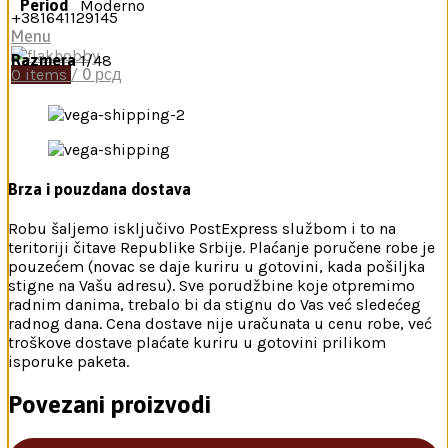
Period
Moderno
+381641129145
Menu
Razmera
1/48
0
items
/
0
рсд
Brza i pouzdana dostava
Robu šaljemo isključivo PostExpress službom i to na
teritoriji čitave Republike Srbije. Plaćanje poručene robe je
pouzećem (novac se daje kuriru u gotovini, kada pošiljka
stigne na Vašu adresu). Sve porudžbine koje otpremimo
radnim danima, trebalo bi da stignu do Vas već sledećeg
radnog dana. Cena dostave nije uračunata u cenu robe, već
troškove dostave plaćate kuriru u gotovini prilikom
isporuke paketa.
Povezani proizvodi