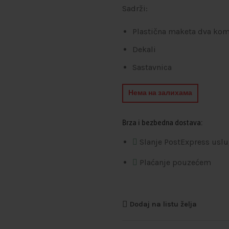
Sadrži:
Plastična maketa dva kom
Dekali
Sastavnica
Нема на залихама
Brza i bezbedna dostava:
Slanje PostExpress usl
Plaćanje pouzećem
Dodaj na listu želja