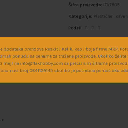
Šifra proizvoda:
ITA7505
Kategorije:
Plastične i drve
Podeli:
e dodataka brendova Reskit i Kelik, kao i boja firme MRP. Poru
dmah ponudu sa cenama za tražene proizvode. Ukoliko želite v
i mejl na info@flakhobby.com sa preciznim šiframa proizvod
fonom na broj 0641129145 ukoliko je potrebna pomoć oko oda
un