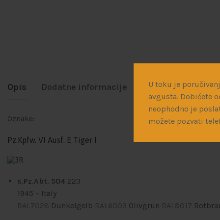
U toku je poručivanj
Opis
Dodatne informacije
Dostava
avgusta. Dobićete o
neophodno je poslat
Oznake:
možete pozvati tele
Pz.Kpfw. VI Ausf. E Tiger I
s.Pz.Abt. 504
223
1945
– Italy
RAL7028
Dunkelgelb
RAL6003
Olivgrün
RAL8017
Rotbra