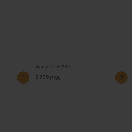
Vampire FB.MK.5
2.700
рсд