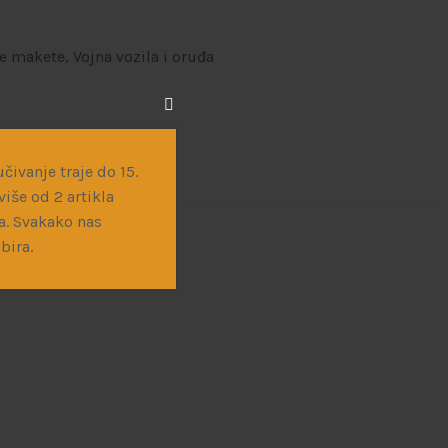
ne makete
,
Vojna vozila i oruđa
čivanje traje do 15.
iše od 2 artikla
a. Svakako nas
bira.