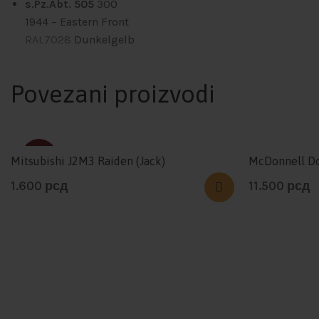
s.Pz.Abt. 505
300
1944
– Eastern Front
RAL7028
Dunkelgelb
Povezani proizvodi
SOLD
Mitsubishi J2M3 Raiden (Jack)
McDonnell Do
1.600
рсд
11.500
рсд