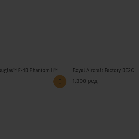
uglas™ F-4B Phantom II™
Royal Aircraft Factory BE2C
1.300
рсд