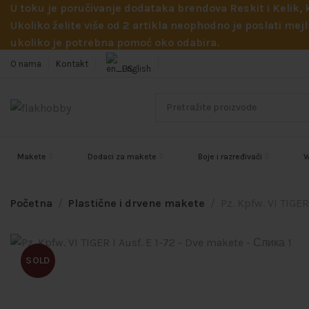
U toku je poručivanje dodataka brendova Reskit i Kelik,
Ukoliko želite više od 2 artikla neophodno je poslati m
ukoliko je potrebna pomoć oko odabira.
O nama
Kontakt
English
Makete
Dodaci za makete
Boje i razređivači
W
Početna
Plastične i drvene makete
Pz. Kpfw. VI TIGER
SOLD