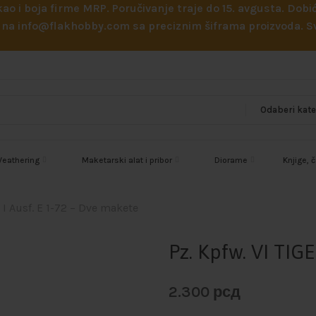
 kao i boja firme MRP. Poručivanje traje do 15. avgusta. D
ejl na info@flakhobby.com sa preciznim šiframa proizvoda.
eathering
Maketarski alat i pribor
Diorame
Knjige, 
 I Ausf. E 1-72 – Dve makete
Pz. Kpfw. VI TIGE
2.300
рсд