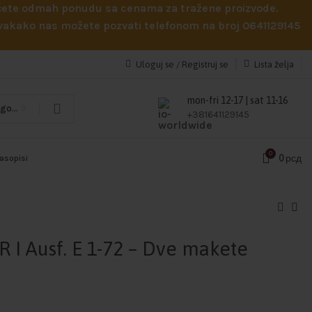
obićete odmah ponudu sa cenama za tražene proizvode.
 Svakako nas možete pozvati telefonom na broj 0641129145
Uloguj se / Registruj se
Lista želja
mon-fri 12-17 | sat 11-16
Odaberi kategoriju
+381641129145
0
0
рсд
časopisi
R I Ausf. E 1-72 – Dve makete