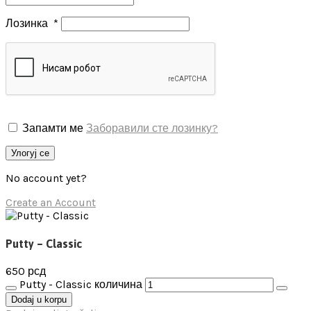
Лозинка
*
Запамти ме
Заборавили сте лозинку?
Улогуј се
No account yet?
Create an Account
Putty – Classic
650
рсд
Putty - Classic количина
Dodaj u korpu