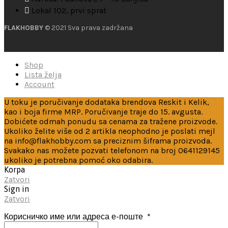
Lokal 102, prvi sprat
FLAKHOBBY
© 2021 Sva prava zadržana
Shop
Lista želja
Account
U toku je poručivanje dodataka brendova Reskit i Kelik,
kao i boja firme MRP. Poručivanje traje do 15. avgusta.
Dobićete odmah ponudu sa cenama za tražene proizvode.
Ukoliko želite više od 2 artikla neophodno je poslati mejl
na info@flakhobby.com sa preciznim šiframa proizvoda.
Svakako nas možete pozvati telefonom na broj 0641129145
ukoliko je potrebna pomoć oko odabira.
Korpa
Zatvori
Sign in
Zatvori
Корисничко име или адреса е-поште
*