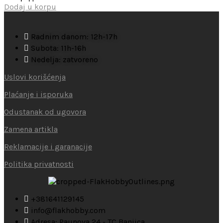
Dodaj u korpu
Radnim danom: 12h-17h
Subota: 11h-16h
Nedelja: zatvoreno
Uslovi korišćenja
Plaćanje i isporuka
Odustanak od ugovora
Zamena artikla
Reklamacije i garanacije
Politika privatnosti
+381641129145
info@flakhobby.com
Adresa: Paunova 24 - TC Banjica