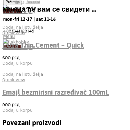
Pretraga
Knjige, časopisi
Можда ће вам се свидети …
0
items
/
0
рсд
mon-fri 12-17 | sat 11-16
Dodaj na listu želja
+381641129145
Quick view
Menu
Extra Thin Cement – Quick
0
items
/
0
рсд
600
рсд
Dodaj u korpu
Dodaj na listu želja
Quick view
Emajl bezmirisni razređivač 100mL
900
рсд
Dodaj u korpu
Povezani proizvodi