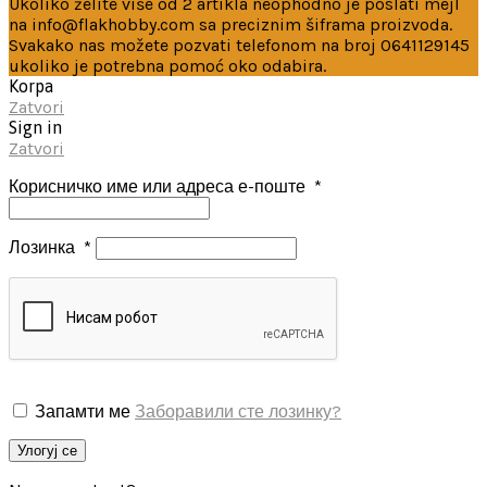
Ukoliko želite više od 2 artikla neophodno je poslati mejl
na info@flakhobby.com sa preciznim šiframa proizvoda.
Svakako nas možete pozvati telefonom na broj 0641129145
ukoliko je potrebna pomoć oko odabira.
Korpa
Zatvori
Sign in
Zatvori
Корисничко име или адреса е-поште
*
Лозинка
*
Запамти ме
Заборавили сте лозинку?
Улогуј се