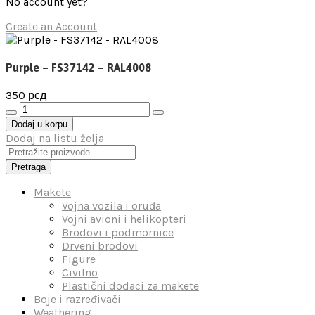
No account yet?
Create an Account
Purple – FS37142 – RAL4008
350
рсд
Purple
-
Dodaj u korpu
FS37142
Dodaj na listu želja
-
RAL4008
Pretraga
количина
Makete
Vojna vozila i oruđa
Vojni avioni i helikopteri
Brodovi i podmornice
Drveni brodovi
Figure
Civilno
Plastični dodaci za makete
Boje i razređivači
Weathering