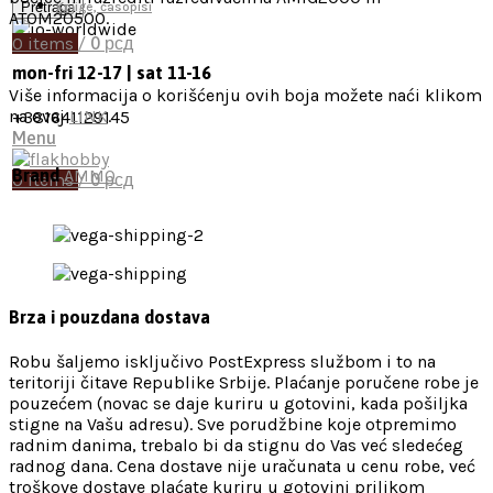
Pretraga
Knjige, časopisi
ATOM20500.
0
items
/
0
рсд
mon-fri 12-17 | sat 11-16
Više informacija o korišćenju ovih boja možete naći klikom
na ovaj
LINK
.
+381641129145
Menu
Brand
AMMO
0
items
/
0
рсд
Brza i pouzdana dostava
Robu šaljemo isključivo PostExpress službom i to na
teritoriji čitave Republike Srbije. Plaćanje poručene robe je
pouzećem (novac se daje kuriru u gotovini, kada pošiljka
stigne na Vašu adresu). Sve porudžbine koje otpremimo
radnim danima, trebalo bi da stignu do Vas već sledećeg
radnog dana. Cena dostave nije uračunata u cenu robe, već
troškove dostave plaćate kuriru u gotovini prilikom