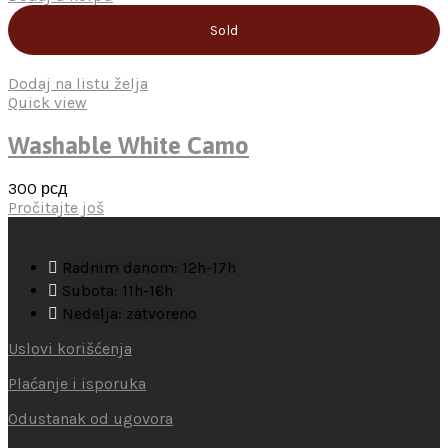
Sold
Dodaj na listu želja
Quick view
Washable White Camo
300
рсд
Pročitajte još
Radnim danom: 12h-17h
Subota: 11h-16h
Nedelja: zatvoreno
Uslovi korišćenja
Plaćanje i isporuka
Odustanak od ugovora