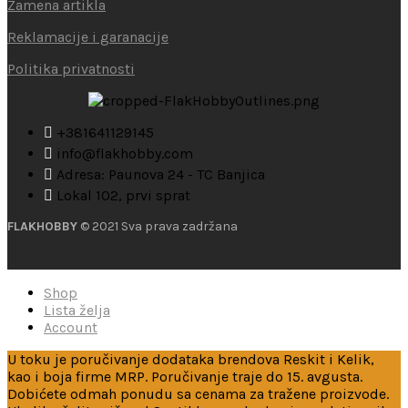
Zamena artikla
Reklamacije i garanacije
Politika privatnosti
+381641129145
info@flakhobby.com
Adresa: Paunova 24 - TC Banjica
Lokal 102, prvi sprat
FLAKHOBBY
© 2021 Sva prava zadržana
Shop
Lista želja
Account
U toku je poručivanje dodataka brendova Reskit i Kelik,
kao i boja firme MRP. Poručivanje traje do 15. avgusta.
Dobićete odmah ponudu sa cenama za tražene proizvode.