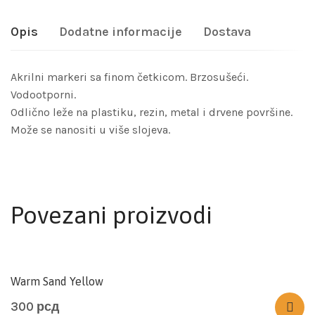
Opis
Dodatne informacije
Dostava
Akrilni markeri sa finom četkicom. Brzosušeći.
Vodootporni.
Odlično leže na plastiku, rezin, metal i drvene površine.
Može se nanositi u više slojeva.
Povezani proizvodi
Warm Sand Yellow
300
рсд