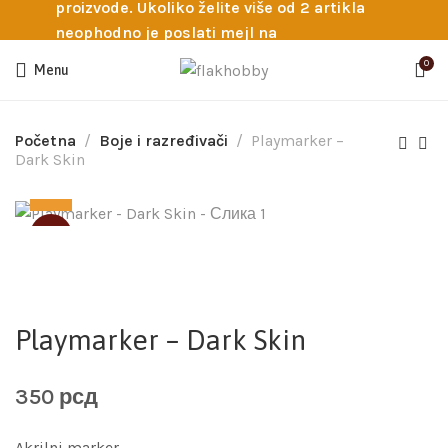
proizvode. Ukoliko želite više od 2 artikla
neophodno je poslati mejl na
info@flakhobby.com sa preciznim šiframa
0
Menu
proizvoda. Svakako nas možete pozvati
telefonom na broj 0641129145 ukoliko je
potrebna pomoć oko odabira.
Početna
Boje i razređivači
Playmarker –
Dark Skin
SOLD
Playmarker – Dark Skin
350
рсд
Akrilni marker