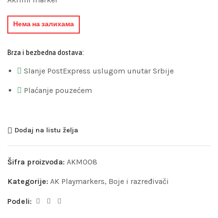
Нема на залихама
Brza i bezbedna dostava:
Slanje PostExpress uslugom unutar Srbije
Plaćanje pouzećem
Dodaj na listu želja
Šifra proizvoda:
AKM008
Kategorije:
AK Playmarkers
,
Boje i razređivači
Podeli: