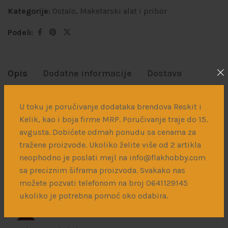
Kategorije:
Ostalo
,
Maketarski alat i pribor
Podeli:
Opis
Dodatne informacije
Dostava
Plastične ploče 190x250mm. Lako se seku nožićem i
U toku je poručivanje dodataka brendova Reskit i
mogu da se lepe cementom za plastiku.
Kelik, kao i boja firme MRP. Poručivanje traje do 15.
Ploče imaju već iscrtane mere. Dolaze u 4 različite
avgusta. Dobićete odmah ponudu sa cenama za
debljine – 0,3mm 0,5mm 0,8mm 1,0mm
tražene proizvode. Ukoliko želite više od 2 artikla
neophodno je poslati mejl na info@flakhobby.com
sa preciznim šiframa proizvoda. Svakako nas
Povezani proizvodi
možete pozvati telefonom na broj 0641129145
ukoliko je potrebna pomoć oko odabira.
SOLD