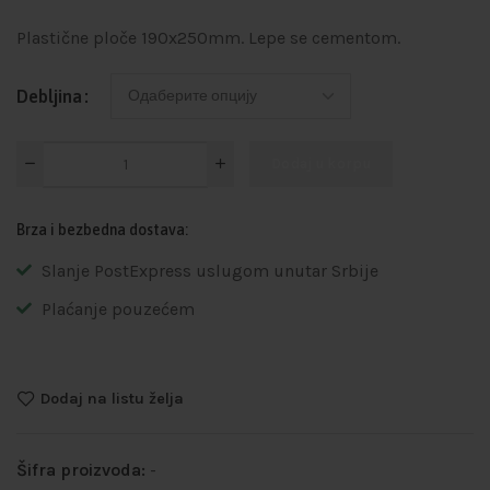
Plastične ploče 190x250mm. Lepe se cementom.
Debljina
Dodaj u korpu
Brza i bezbedna dostava:
Slanje PostExpress uslugom unutar Srbije
Plaćanje pouzećem
Dodaj na listu želja
Šifra proizvoda:
-