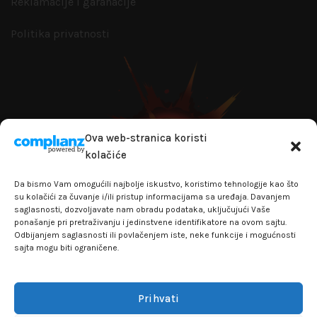
Reklamacije i garanacije
Politika privatnosti
Ova web-stranica koristi
kolačiće
Da bismo Vam omogućili najbolje iskustvo, koristimo tehnologije kao što
su kolačići za čuvanje i/ili pristup informacijama sa uređaja. Davanjem
saglasnosti, dozvoljavate nam obradu podataka, uključujući Vaše
ponašanje pri pretraživanju i jedinstvene identifikatore na ovom sajtu.
Odbijanjem saglasnosti ili povlačenjem iste, neke funkcije i mogućnosti
sajta mogu biti ograničene.
+381641129145
info@flakhobby.com
Adresa: Paunova 24 - TC Banjica
Prihvati