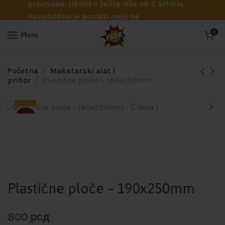
proizvode. Ukoliko želite više od 2 artikla
neophodno je poslati mejl na
info@flakhobby.com sa preciznim šiframa
0
Menu
proizvoda. Svakako nas možete pozvati
telefonom na broj 0641129145 ukoliko je
potrebna pomoć oko odabira.
Početna
Maketarski alat i
pribor
Plastične ploče – 190x250mm
SOLD
Plastične ploče – 190x250mm
800
рсд