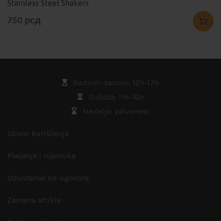
Stainless Steel Shakers
750
рсд
Radnim danom: 12h-17h
Subota: 11h-16h
Nedelja: zatvoreno
Uslovi korišćenja
Plaćanje i isporuka
Odustanak od ugovora
Zamena artikla