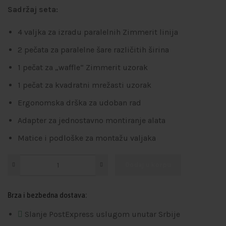
Sadržaj seta:
4 valjka za izradu paralelnih Zimmerit linija
2 pečata za paralelne šare različitih širina
1 pečat za „waffle“ Zimmerit uzorak
1 pečat za kvadratni mrežasti uzorak
Ergonomska drška za udoban rad
Adapter za jednostavno montiranje alata
Matice i podloške za montažu valjaka
Dodaj u korpu
Brza i bezbedna dostava:
Slanje PostExpress uslugom unutar Srbije