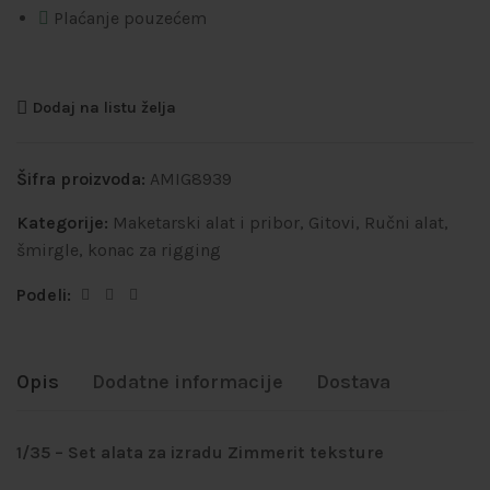
Plaćanje pouzećem
Dodaj na listu želja
Šifra proizvoda:
AMIG8939
Kategorije:
Maketarski alat i pribor
,
Gitovi
,
Ručni alat,
šmirgle, konac za rigging
Podeli:
Opis
Dodatne informacije
Dostava
1/35 – Set alata za izradu Zimmerit teksture