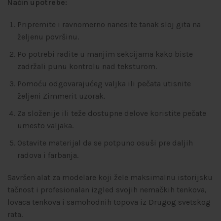
Način upotrebe:
Pripremite i ravnomerno nanesite tanak sloj gita na
željenu površinu.
Po potrebi radite u manjim sekcijama kako biste
zadržali punu kontrolu nad teksturom.
Pomoću odgovarajućeg valjka ili pečata utisnite
željeni Zimmerit uzorak.
Za složenije ili teže dostupne delove koristite pečate
umesto valjaka.
Ostavite materijal da se potpuno osuši pre daljih
radova i farbanja.
Savršen alat za modelare koji žele maksimalnu istorijsku
tačnost i profesionalan izgled svojih nemačkih tenkova,
lovaca tenkova i samohodnih topova iz Drugog svetskog
rata.