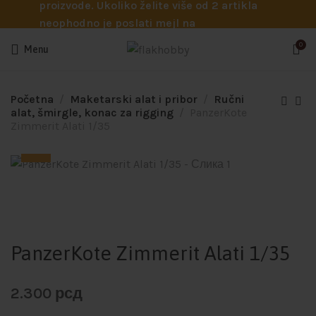
proizvode. Ukoliko želite više od 2 artikla
neophodno je poslati mejl na
info@flakhobby.com sa preciznim šiframa
0
Menu
proizvoda. Svakako nas možete pozvati
telefonom na broj 0641129145 ukoliko je
potrebna pomoć oko odabira.
Početna
Maketarski alat i pribor
Ručni
alat, šmirgle, konac za rigging
PanzerKote
Zimmerit Alati 1/35
PanzerKote Zimmerit Alati 1/35
2.300
рсд