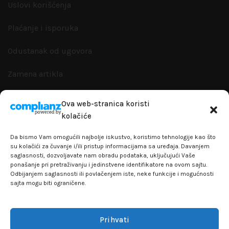
Uslovi korišćenja
Plaćanje i isporuka
Odustanak od ugovora
Zamena artikla
Reklamacije i garanacije
Ova web-stranica koristi
kolačiće
Politika privatnosti
Da bismo Vam omogućili najbolje iskustvo, koristimo tehnologije kao što
su kolačići za čuvanje i/ili pristup informacijama sa uređaja. Davanjem
saglasnosti, dozvoljavate nam obradu podataka, uključujući Vaše
ponašanje pri pretraživanju i jedinstvene identifikatore na ovom sajtu.
+381641129145
Odbijanjem saglasnosti ili povlačenjem iste, neke funkcije i mogućnosti
sajta mogu biti ograničene.
info@flakhobby.com
Adresa: Paunova 24 - TC Banjica
Prihvati
Lokal 102, prvi sprat