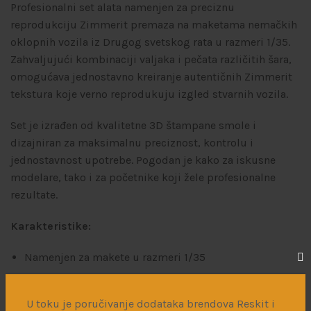
Profesionalni set alata namenjen za preciznu
reprodukciju Zimmerit premaza na maketama nemačkih
oklopnih vozila iz Drugog svetskog rata u razmeri 1/35.
Zahvaljujući kombinaciji valjaka i pečata različitih šara,
omogućava jednostavno kreiranje autentičnih Zimmerit
tekstura koje verno reprodukuju izgled stvarnih vozila.
Set je izrađen od kvalitetne 3D štampane smole i
dizajniran za maksimalnu preciznost, kontrolu i
jednostavnost upotrebe. Pogodan je kako za iskusne
modelare, tako i za početnike koji žele profesionalne
rezultate.
Karakteristike:
Namenjen za makete u razmeri 1/35
Omogućava izradu više tipova istorijski tačnih
Zimmerit šara
U toku je poručivanje dodataka brendova Reskit i