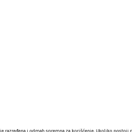
 je razređena i odmah spremna za korišćenje. Ukoliko postoji