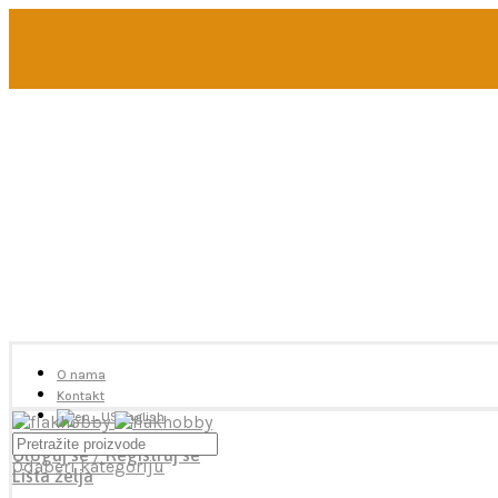
U toku je poručivanje dodataka brendova Reskit i Kelik, 
Ukoliko želite više od 2 artikla neophodno je poslati me
ukoliko je potrebna pomoć oko odabira.
O nama
Kontakt
English
Uloguj se / Registruj se
Odaberi kategoriju
Lista želja