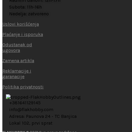
Radnim danom: 12h-17h
Subota: 11h-16h
Nedelja: zatvoreno
Uslovi korišćenja
Plaćanje i isporuka
Odustanak od
ugovora
Zamena artikla
Reklamacije i
garanacije
Politika privatnosti
+381641129145
info@flakhobby.com
Adresa: Paunova 24 - TC Banjica
Lokal 102, prvi sprat