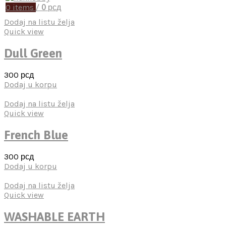
0
items
/
0
рсд
Dodaj na listu želja
Quick view
Dull Green
300
рсд
Dodaj u korpu
Dodaj na listu želja
Quick view
French Blue
300
рсд
Dodaj u korpu
Dodaj na listu želja
Quick view
WASHABLE EARTH