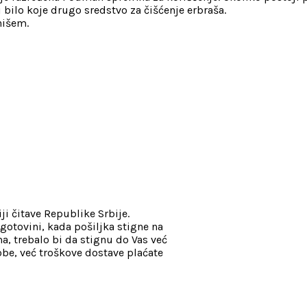
li bilo koje drugo sredstvo za čišćenje erbraša.
nišem.
ji čitave Republike Srbije.
gotovini, kada pošiljka stigne na
, trebalo bi da stignu do Vas već
be, već troškove dostave plaćate