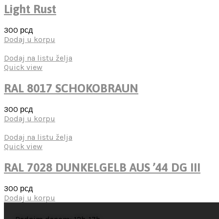
Light Rust
300
рсд
Dodaj u korpu
Dodaj na listu želja
Quick view
RAL 8017 SCHOKOBRAUN
300
рсд
Dodaj u korpu
Dodaj na listu želja
Quick view
RAL 7028 DUNKELGELB AUS ’44 DG III
300
рсд
Dodaj u korpu