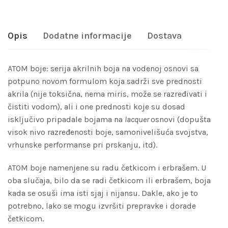
Opis
Dodatne informacije
Dostava
ATOM boje: serija akrilnih boja na vodenoj osnovi sa
potpuno novom formulom koja sadrži sve prednosti
akrila (nije toksična, nema miris, može se razređivati i
čistiti vodom), ali i one prednosti koje su dosad
isključivo pripadale bojama na
lacquer
osnovi (dopušta
visok nivo razređenosti boje, samonivelišuća svojstva,
vrhunske performanse pri prskanju, itd).
ATOM boje namenjene su radu četkicom i erbrašem. U
oba slučaja, bilo da se radi četkicom ili erbrašem, boja
kada se osuši ima isti sjaj i nijansu. Dakle, ako je to
potrebno, lako se mogu izvršiti prepravke i dorade
četkicom.