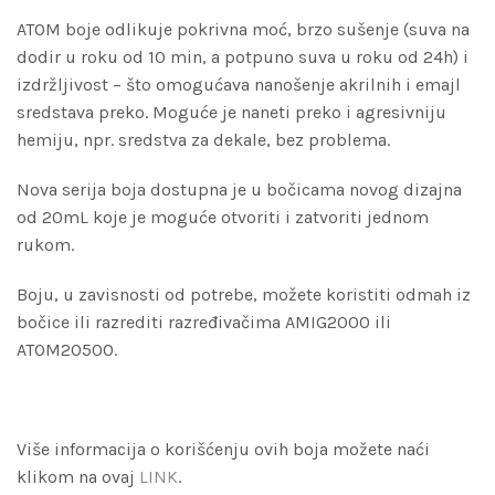
ATOM boje odlikuje pokrivna moć, brzo sušenje (suva na
dodir u roku od 10 min, a potpuno suva u roku od 24h) i
izdržljivost – što omogućava nanošenje akrilnih i emajl
sredstava preko. Moguće je naneti preko i agresivniju
hemiju, npr. sredstva za dekale, bez problema.
Nova serija boja dostupna je u bočicama novog dizajna
od 20mL koje je moguće otvoriti i zatvoriti jednom
rukom.
Boju, u zavisnosti od potrebe, možete koristiti odmah iz
bočice ili razrediti razređivačima AMIG2000 ili
ATOM20500.
Više informacija o korišćenju ovih boja možete naći
klikom na ovaj
LINK
.