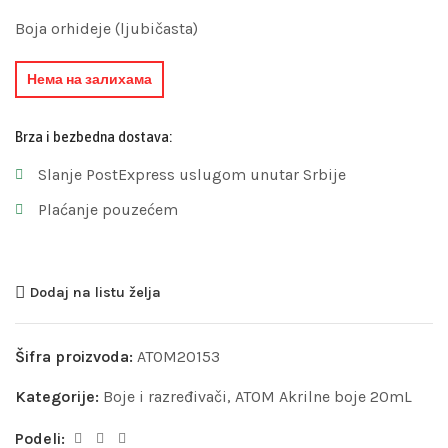
Boja orhideje (ljubičasta)
Нема на залихама
Brza i bezbedna dostava:
Slanje PostExpress uslugom unutar Srbije
Plaćanje pouzećem
Dodaj na listu želja
Šifra proizvoda:
ATOM20153
Kategorije:
Boje i razređivači
,
ATOM Akrilne boje 20mL
Podeli: