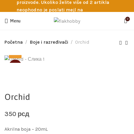
proizvode. Ukoliko želite više od 2 artikla
neophodno je poslati mejl na
info@flakhobby.com sa preciznim šiframa
0
Menu
proizvoda. Svakako nas možete pozvati
telefonom na broj 0641129145 ukoliko je
potrebna pomoć oko odabira.
Početna
Boje i razređivači
Orchid
SOLD
Orchid
350
рсд
Akrilna boja – 20mL