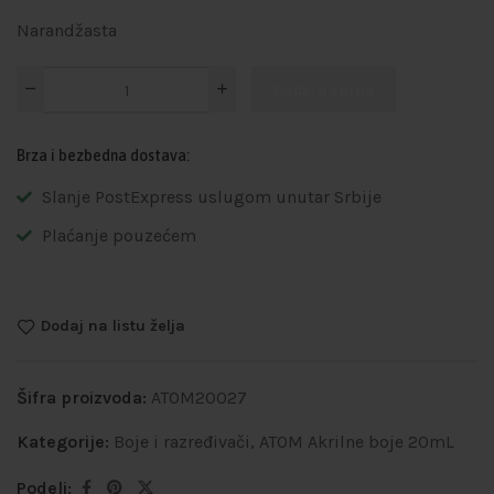
Narandžasta
Dodaj u korpu
Brza i bezbedna dostava:
Slanje PostExpress uslugom unutar Srbije
Plaćanje pouzećem
Dodaj na listu želja
Šifra proizvoda:
ATOM20027
Kategorije:
Boje i razređivači
,
ATOM Akrilne boje 20mL
Podeli: