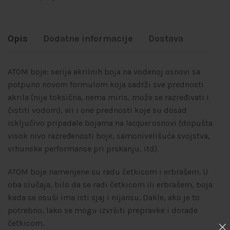
Opis
Dodatne informacije
Dostava
ATOM boje: serija akrilnih boja na vodenoj osnovi sa
potpuno novom formulom koja sadrži sve prednosti
akrila (nije toksična, nema miris, može se razređivati i
čistiti vodom), ali i one prednosti koje su dosad
isključivo pripadale bojama na
lacquer
osnovi (dopušta
visok nivo razređenosti boje, samonivelišuća svojstva,
vrhunske performanse pri prskanju, itd).
ATOM boje namenjene su radu četkicom i erbrašem. U
oba slučaja, bilo da se radi četkicom ili erbrašem, boja
kada se osuši ima isti sjaj i nijansu. Dakle, ako je to
potrebno, lako se mogu izvršiti prepravke i dorade
četkicom.