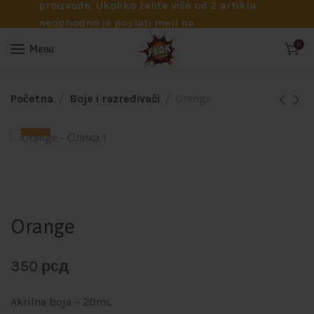
proizvode. Ukoliko želite više od 2 artikla
neophodno je poslati mejl na
info@flakhobby.com sa preciznim šiframa
0
Menu
proizvoda. Svakako nas možete pozvati
telefonom na broj 0641129145 ukoliko je
potrebna pomoć oko odabira.
Početna
Boje i razređivači
Orange
Orange
350
рсд
Akrilna boja – 20mL