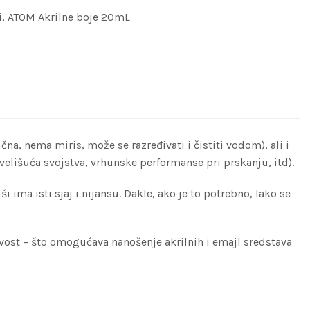
i
,
ATOM Akrilne boje 20mL
a, nema miris, može se razređivati i čistiti vodom), ali i
elišuća svojstva, vrhunske performanse pri prskanju, itd).
ima isti sjaj i nijansu. Dakle, ako je to potrebno, lako se
ivost – što omogućava nanošenje akrilnih i emajl sredstava