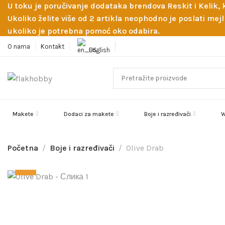
U toku je poručivanje dodataka brendova Reskit i Kelik,
Ukoliko želite više od 2 artikla neophodno je poslati m
ukoliko je potrebna pomoć oko odabira.
O nama
Kontakt
English
Makete
Dodaci za makete
Boje i razređivači
W
Početna
Boje i razređivači
Olive Drab