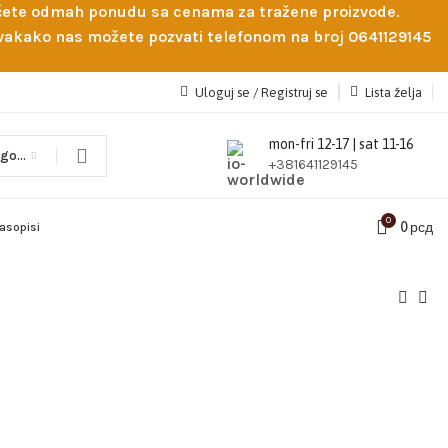
obićete odmah ponudu sa cenama za tražene proizvode.
 Svakako nas možete pozvati telefonom na broj 0641129145
Uloguj se / Registruj se
Lista želja
mon-fri 12-17 | sat 11-16
Odaberi kategoriju
+381641129145
0
0
рсд
časopisi