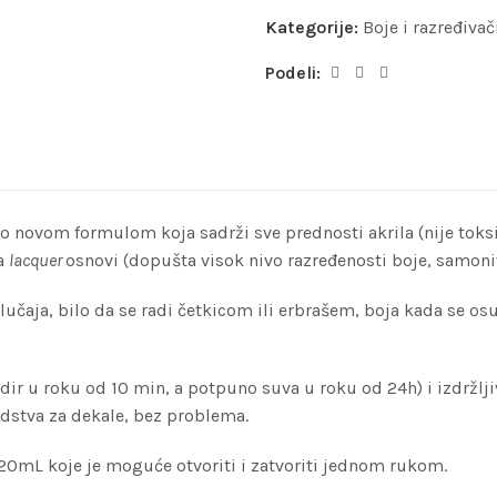
Kategorije:
Boje i razređivač
Podeli:
 novom formulom koja sadrži sve prednosti akrila (nije toksičn
na
lacquer
osnovi (dopušta visok nivo razređenosti boje, samoniv
ja, bilo da se radi četkicom ili erbrašem, boja kada se osuši 
ir u roku od 10 min, a potpuno suva u roku od 24h) i izdržlj
edstva za dekale, bez problema.
20mL koje je moguće otvoriti i zatvoriti jednom rukom.