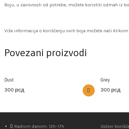
Boju, u zavisnosti od potrebe, možete koristiti odmah iz b
Više informacija o korišćenju ovih boja možete naći klikom
Povezani proizvodi
Dust
Grey
300
рсд
300
рсд
Radnim danom: 12h-17h
Uslovi korišć