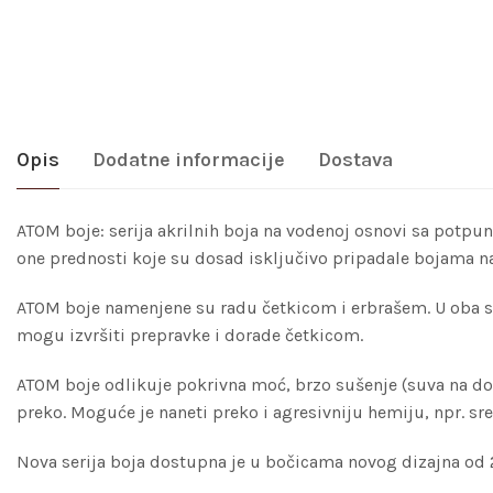
Opis
Dodatne informacije
Dostava
ATOM boje: serija akrilnih boja na vodenoj osnovi sa potpuno
one prednosti koje su dosad isključivo pripadale bojama 
ATOM boje namenjene su radu četkicom i erbrašem. U oba sluča
mogu izvršiti prepravke i dorade četkicom.
ATOM boje odlikuje pokrivna moć, brzo sušenje (suva na dod
preko. Moguće je naneti preko i agresivniju hemiju, npr. sr
Nova serija boja dostupna je u bočicama novog dizajna od 