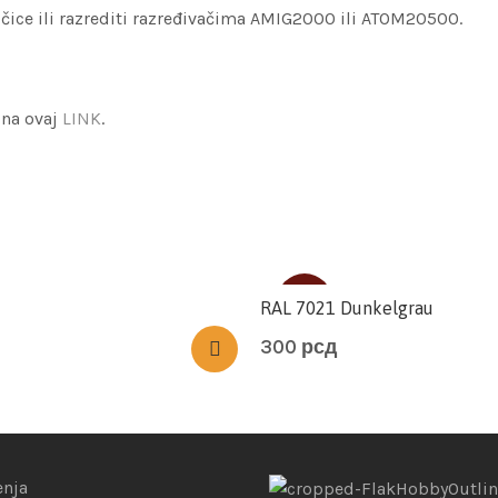
očice ili razrediti razređivačima AMIG2000 ili ATOM20500.
 na ovaj
LINK
.
SOLD
RAL 7021 Dunkelgrau
300
рсд
enja