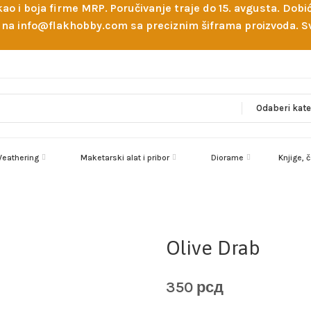
 kao i boja firme MRP. Poručivanje traje do 15. avgusta. D
ejl na info@flakhobby.com sa preciznim šiframa proizvoda.
eathering
Maketarski alat i pribor
Diorame
Knjige, 
Olive Drab
350
рсд