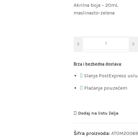
Akrilna boja – 20mL
maslinasto-zelena
Brza i bezbedna dostava:
Slanje PostExpress usl
Plaćanje pouzećem
Dodaj na listu želja
Šifra proizvoda:
ATOM20069