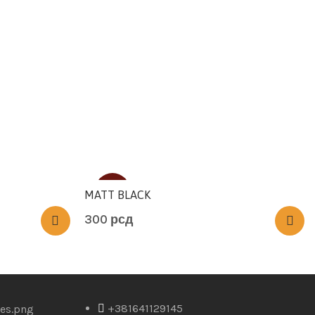
SOLD
MATT BLACK
300
рсд
+381641129145