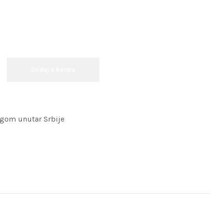
Dodaj u korpu
ugom unutar Srbije