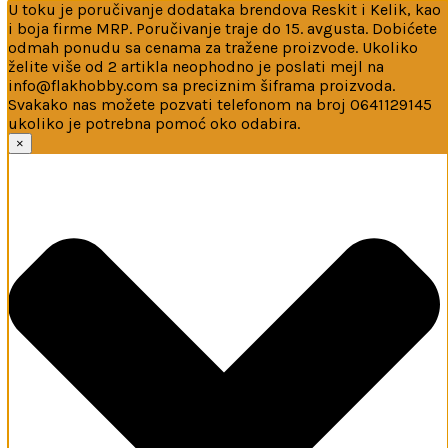
U toku je poručivanje dodataka brendova Reskit i Kelik, kao
i boja firme MRP. Poručivanje traje do 15. avgusta. Dobićete
odmah ponudu sa cenama za tražene proizvode. Ukoliko
želite više od 2 artikla neophodno je poslati mejl na
info@flakhobby.com sa preciznim šiframa proizvoda.
Svakako nas možete pozvati telefonom na broj 0641129145
ukoliko je potrebna pomoć oko odabira.
Ova web-stranica koristi kolačiće
×