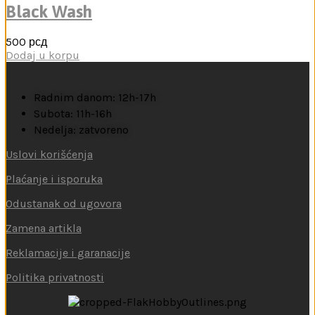
Black Wash
500
рсд
Dodaj u korpu
Radnim danom: 12h-17h
Subota: 11h-16h
Nedelja: zatvoreno
Uslovi korišćenja
Plaćanje i isporuka
Odustanak od ugovora
Zamena artikla
Reklamacije i garanacije
Politika privatnosti