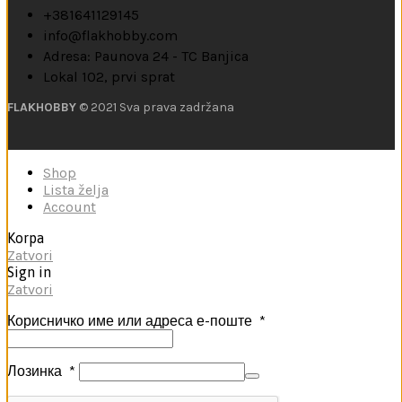
+381641129145
info@flakhobby.com
Adresa: Paunova 24 - TC Banjica
Lokal 102, prvi sprat
FLAKHOBBY
© 2021 Sva prava zadržana
Shop
Lista želja
Account
Korpa
Zatvori
Sign in
Zatvori
Корисничко име или адреса е-поште
*
Лозинка
*