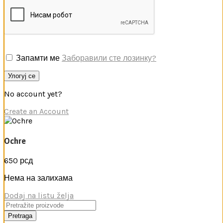
Запамти ме
Заборавили сте лозинку?
Улогуј се
No account yet?
Create an Account
Ochre
650
рсд
Нема на залихама
Dodaj na listu želja
Pretraga