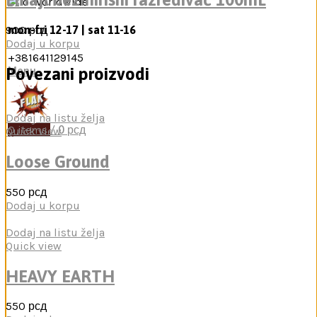
900
рсд
mon-fri 12-17 | sat 11-16
Dodaj u korpu
+381641129145
Povezani proizvodi
Menu
Dodaj na listu želja
0
items
/
0
рсд
Quick view
Loose Ground
550
рсд
Dodaj u korpu
Dodaj na listu želja
Quick view
HEAVY EARTH
550
рсд