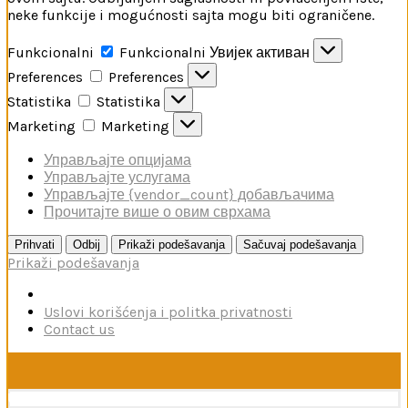
neke funkcije i mogućnosti sajta mogu biti ograničene.
Funkcionalni
Funkcionalni
Увијек активан
Preferences
Preferences
Statistika
Statistika
Marketing
Marketing
Управљајте опцијама
Управљајте услугама
Управљајте {vendor_count} добављачима
Прочитајте више о овим сврхама
Prihvati
Odbij
Prikaži podešavanja
Sačuvaj podešavanja
Prikaži podešavanja
Uslovi korišćenja i politka privatnosti
Contact us
U toku je poručivanje dodataka brendova Reskit i Kelik,