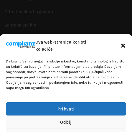
Odustanak od ugovora
Zamena artikla
Reklamacije i garanacije
Ova web-stranica koristi
kolačiće
Politika privatnosti
Da bismo Vam omogućili najbolje iskustvo, koristimo tehnologije kao što
su kolačići za čuvanje i/ili pristup informacijama sa uređaja. Davanjem
saglasnosti, dozvoljavate nam obradu podataka, uključujući Vaše
ponašanje pri pretraživanju i jedinstvene identifikatore na ovom sajtu.
+381641129145
Odbijanjem saglasnosti ili povlačenjem iste, neke funkcije i mogućnosti
sajta mogu biti ograničene.
info@flakhobby.com
Adresa: Paunova 24 - TC Banjica
Prihvati
Lokal 102, prvi sprat
Odbij