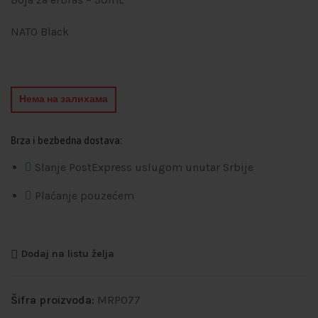
NATO Black
Нема на залихама
Brza i bezbedna dostava:
Slanje PostExpress uslugom unutar Srbije
Plaćanje pouzećem
Dodaj na listu želja
Šifra proizvoda:
MRP077