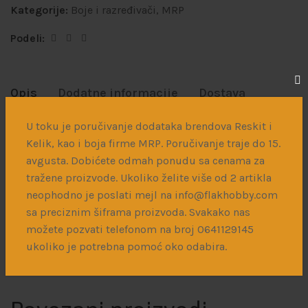
Kategorije:
Boje i razređivači
,
MRP
Podeli:
Opis
Dodatne informacije
Dostava
U toku je poručivanje dodataka brendova Reskit i
MR Paint je akrilna boja namenjena prskanju erbrašem.
Kelik, kao i boja firme MRP. Poručivanje traje do 15.
Boja je razređena i odmah spremna za korišćenje. Ukoliko
avgusta. Dobićete odmah ponudu sa cenama za
postoji potreba može se dodatno razrediti MRP Mr.
tražene proizvode. Ukoliko želite više od 2 artikla
Thinner
razređivačem. Za čišćenje se može koristiti
neophodno je poslati mejl na info@flakhobby.com
MRP
Mr. Cleaner
ili bilo koje drugo sredstvo za čišćenje
sa preciznim šiframa proizvoda. Svakako nas
erbraša.
možete pozvati telefonom na broj 0641129145
Ukoliko nije drugačije naglašeno boje se suše sa
ukoliko je potrebna pomoć oko odabira.
polumat finišem.