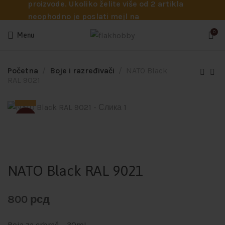
proizvode. Ukoliko želite više od 2 artikla
neophodno je poslati mejl na
info@flakhobby.com sa preciznim šiframa
0
Menu
proizvoda. Svakako nas možete pozvati
telefonom na broj 0641129145 ukoliko je
potrebna pomoć oko odabira.
Početna
Boje i razređivači
NATO Black
RAL 9021
SOLD
NATO Black RAL 9021
800
рсд
Boja za erbraš – 30mL