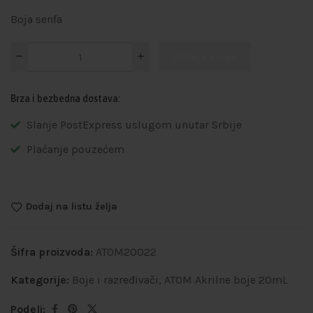
Boja senfa
Dodaj u korpu
Brza i bezbedna dostava:
Slanje PostExpress uslugom unutar Srbije
Plaćanje pouzećem
Dodaj na listu želja
Šifra proizvoda:
ATOM20022
Kategorije:
Boje i razređivači
,
ATOM Akrilne boje 20mL
Podeli: