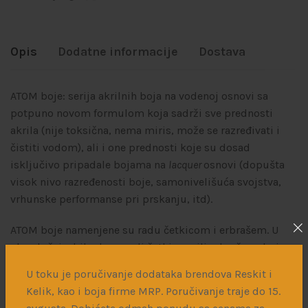
Opis
Dodatne informacije
Dostava
ATOM boje: serija akrilnih boja na vodenoj osnovi sa
potpuno novom formulom koja sadrži sve prednosti
akrila (nije toksična, nema miris, može se razređivati i
čistiti vodom), ali i one prednosti koje su dosad
isključivo pripadale bojama na
lacquer
osnovi (dopušta
visok nivo razređenosti boje, samonivelišuća svojstva,
vrhunske performanse pri prskanju, itd).
ATOM boje namenjene su radu četkicom i erbrašem. U
oba slučaja, bilo da se radi četkicom ili erbrašem, boja
kada se osuši ima isti sjaj i nijansu. Dakle, ako je to
U toku je poručivanje dodataka brendova Reskit i
potrebno, lako se mogu izvršiti prepravke i dorade
Kelik, kao i boja firme MRP. Poručivanje traje do 15.
četkicom.