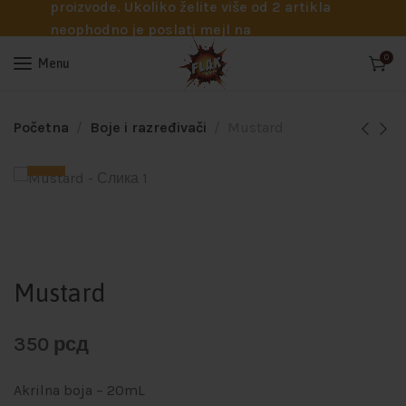
proizvode. Ukoliko želite više od 2 artikla
neophodno je poslati mejl na
info@flakhobby.com sa preciznim šiframa
0
Menu
proizvoda. Svakako nas možete pozvati
telefonom na broj 0641129145 ukoliko je
potrebna pomoć oko odabira.
Početna
Boje i razređivači
Mustard
Mustard
350
рсд
Akrilna boja – 20mL