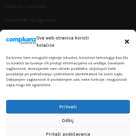
Plaćanje i isporuka
Odustanak od ugovora
Zamena artikla
Ova web-stranica koristi
kolačiće
Reklamacije i garanacije
Da bismo Vam omogućili najbolje iskustvo, koristimo tehnologije kao što
Politika privatnosti
su kolačići za čuvanje i/ili pristup informacijama sa uređaja. Davanjem
saglasnosti, dozvoljavate nam obradu podataka, uključujući Vaše
ponašanje pri pretraživanju i jedinstvene identifikatore na ovom sajtu.
Odbijanjem saglasnosti ili povlačenjem iste, neke funkcije i mogućnosti
sajta mogu biti ograničene.
+381641129145
info@flakhobby.com
Adresa: Paunova 24 - TC Banjica
Prihvati
Lokal 102, prvi sprat
Odbij
FLAKHOBBY
© 2021 Sva prava zadržana
Prikaži podešavanja