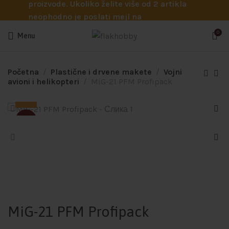
proizvode. Ukoliko želite više od 2 artikla
neophodno je poslati mejl na
info@flakhobby.com sa preciznim šiframa
0
Menu
proizvoda. Svakako nas možete pozvati
telefonom na broj 0641129145 ukoliko je
potrebna pomoć oko odabira.
Početna
Plastične i drvene makete
Vojni
avioni i helikopteri
MiG-21 PFM Profipack
SOLD
MiG-21 PFM Profipack