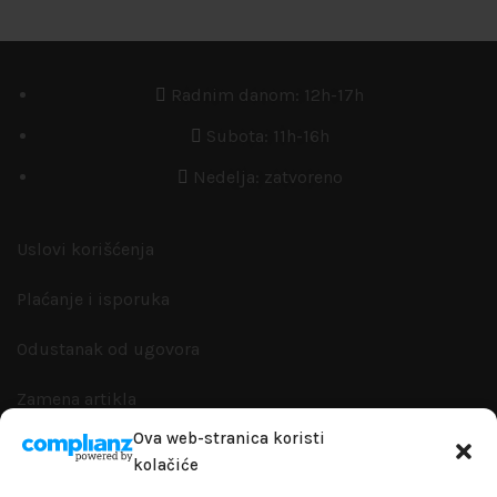
Radnim danom: 12h-17h
Subota: 11h-16h
Nedelja: zatvoreno
Uslovi korišćenja
Plaćanje i isporuka
Odustanak od ugovora
Zamena artikla
Ova web-stranica koristi
Reklamacije i garanacije
kolačiće