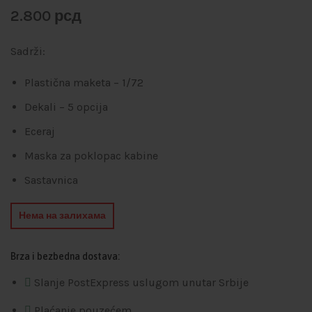
2.800
рсд
Sadrži:
Plastična maketa – 1/72
Dekali – 5 opcija
Eceraj
Maska za poklopac kabine
Sastavnica
Нема на залихама
Brza i bezbedna dostava:
Slanje PostExpress uslugom unutar Srbije
Plaćanje pouzećem