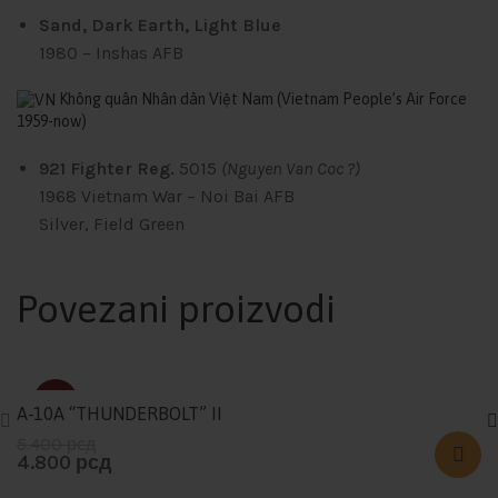
Sand, Dark Earth, Light Blue
1980
– Inshas AFB
Không quân Nhân dân Việt Nam
(Vietnam People’s Air Force
1959-now)
921 Fighter Reg.
5015
(Nguyen Van Coc ?)
1968
Vietnam War – Noi Bai AFB
Silver, Field Green
Povezani proizvodi
-11%
A-10A “THUNDERBOLT” II
5.400
рсд
4.800
рсд