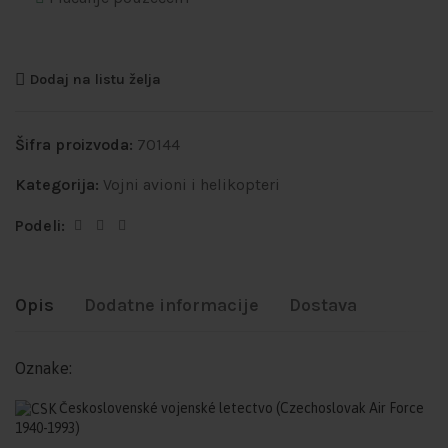
Dodaj na listu želja
Šifra proizvoda:
70144
Kategorija:
Vojni avioni i helikopteri
Podeli:
Opis
Dodatne informacije
Dostava
Oznake:
Československé vojenské letectvo
(Czechoslovak Air Force
1940-1993)