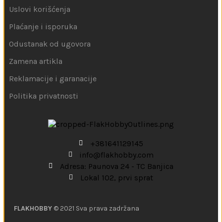
Uslovi korišćenja
Plaćanje i isporuka
Odustanak od ugovora
Zamena artikla
Reklamacije i garanacije
Politika privatnosti
+381641129145
info@flakhobby.com
Adresa: Paunova 24 - TC Banjica
Lokal 102, prvi sprat
FLAKHOBBY
© 2021 Sva prava zadržana