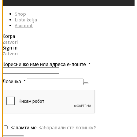
Shop
Lista želja
Account
Korpa
Zatvori
Sign in
Zatvori
Корисничко име или адреса е-поште
*
Лозинка
*
Запамти ме
Заборавили сте лозинку?