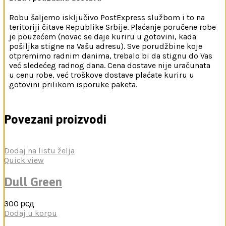
Robu šaljemo isključivo PostExpress službom i to na
teritoriji čitave Republike Srbije. Plaćanje poručene robe
je pouzećem (novac se daje kuriru u gotovini, kada
pošiljka stigne na Vašu adresu). Sve porudžbine koje
otpremimo radnim danima, trebalo bi da stignu do Vas
već sledećeg radnog dana. Cena dostave nije uračunata
u cenu robe, već troškove dostave plaćate kuriru u
gotovini prilikom isporuke paketa.
Povezani proizvodi
Dodaj na listu želja
Quick view
Dull Green
300
рсд
Dodaj u korpu