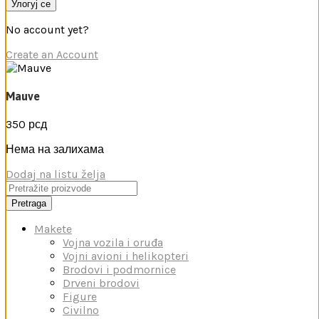
Улогуј се
No account yet?
Create an Account
Mauve
350
рсд
Нема на залихама
Dodaj na listu želja
Pretraga
Makete
Vojna vozila i oruđa
Vojni avioni i helikopteri
Brodovi i podmornice
Drveni brodovi
Figure
Civilno