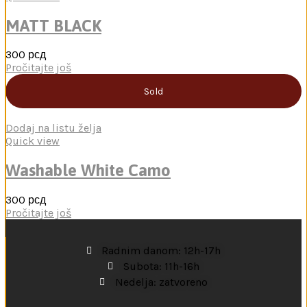
MATT BLACK
300
рсд
Pročitajte još
Sold
Dodaj na listu želja
Quick view
Washable White Camo
300
рсд
Pročitajte još
Radnim danom: 12h-17h
Subota: 11h-16h
Nedelja: zatvoreno