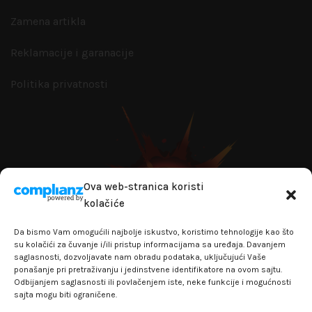
Zamena artikla
Reklamacije i garanacije
Politika privatnosti
Ova web-stranica koristi
kolačiće
Da bismo Vam omogućili najbolje iskustvo, koristimo tehnologije kao što
su kolačići za čuvanje i/ili pristup informacijama sa uređaja. Davanjem
saglasnosti, dozvoljavate nam obradu podataka, uključujući Vaše
ponašanje pri pretraživanju i jedinstvene identifikatore na ovom sajtu.
Odbijanjem saglasnosti ili povlačenjem iste, neke funkcije i mogućnosti
sajta mogu biti ograničene.
+381641129145