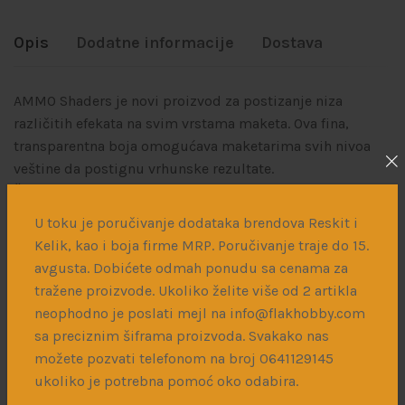
Opis
Dodatne informacije
Dostava
AMMO Shaders je novi proizvod za postizanje niza
različitih efekata na svim vrstama maketa. Ova fina,
transparentna boja omogućava maketarima svih nivoa
veštine da postignu vrhunske rezultate.
Širok izbor boja omogućava senčenje, posvetljivanje,
pravljenje filtera, itd na raznim vrstama podloga.
U toku je poručivanje dodataka brendova Reskit i
Kelik, kao i boja firme MRP. Poručivanje traje do 15.
Vrlo lako se mogu dodati efekti prašine i naglasiti
avgusta. Dobićete odmah ponudu sa cenama za
panelne linije.
tražene proizvode. Ukoliko želite više od 2 artikla
Proizvod nije potrebno razređivati, netoksičan je i vrlo
neophodno je poslati mejl na info@flakhobby.com
lako se nanosi erbrašem i čisti vodom.
sa preciznim šiframa proizvoda. Svakako nas
možete pozvati telefonom na broj 0641129145
ukoliko je potrebna pomoć oko odabira.
Povezani proizvodi