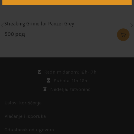
Streaking Grime for Panzer Grey
500
рсд
Radnim danom: 12h-17h
Subota: 11h-16h
Nedelja: zatvoreno
Uslovi korišćenja
Plaćanje i isporuka
Odustanak od ugovora