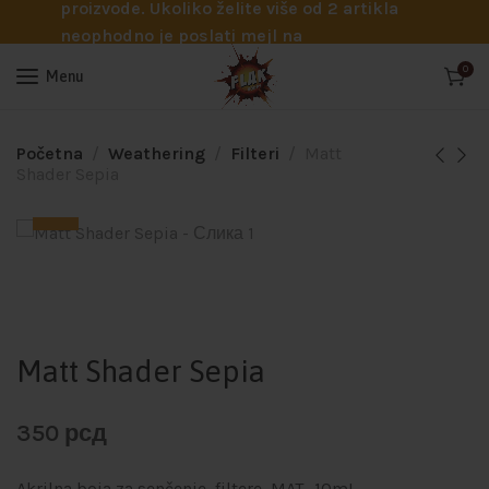
proizvode. Ukoliko želite više od 2 artikla
neophodno je poslati mejl na
info@flakhobby.com sa preciznim šiframa
0
Menu
proizvoda. Svakako nas možete pozvati
telefonom na broj 0641129145 ukoliko je
potrebna pomoć oko odabira.
Početna
Weathering
Filteri
Matt
Shader Sepia
Matt Shader Sepia
350
рсд
Akrilna boja za senčenje, filtere MAT- 10mL