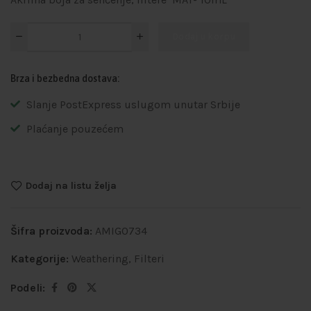
Dodaj u korpu
Brza i bezbedna dostava:
Slanje PostExpress uslugom unutar Srbije
Plaćanje pouzećem
Dodaj na listu želja
Šifra proizvoda:
AMIG0734
Kategorije:
Weathering
,
Filteri
Podeli: