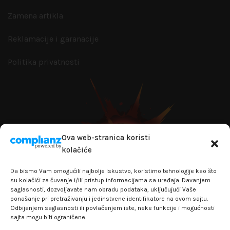
Zamena artikla
Reklamacije i garanacije
Politika privatnosti
Ova web-stranica koristi
kolačiće
Da bismo Vam omogućili najbolje iskustvo, koristimo tehnologije kao što
su kolačići za čuvanje i/ili pristup informacijama sa uređaja. Davanjem
saglasnosti, dozvoljavate nam obradu podataka, uključujući Vaše
ponašanje pri pretraživanju i jedinstvene identifikatore na ovom sajtu.
Odbijanjem saglasnosti ili povlačenjem iste, neke funkcije i mogućnosti
sajta mogu biti ograničene.
+381641129145