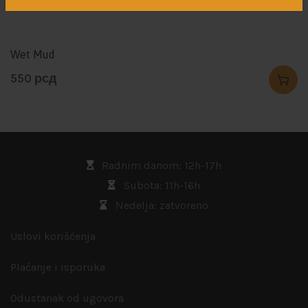
Wet Mud
550
рсд
Radnim danom: 12h-17h
Subota: 11h-16h
Nedelja: zatvoreno
Uslovi korišćenja
Plaćanje i isporuka
Odustanak od ugovora