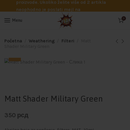
proizvode. Ukoliko želite više od 2 artikla
neophodno je poslati mejl na
info@flakhobby.com sa preciznim šiframa
0
Menu
proizvoda. Svakako nas možete pozvati
telefonom na broj 0641129145 ukoliko je
potrebna pomoć oko odabira.
Početna
Weathering
Filteri
Matt
Shader Military Green
Matt Shader Military Green
350
рсд
Akrilna boja za senčenje, filtere MAT- 10mL