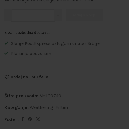
Dodaj u korpu
Brza i bezbedna dostava:
Slanje PostExpress uslugom unutar Srbije
Plaćanje pouzećem
Dodaj na listu želja
Šifra proizvoda:
AMIG0740
Kategorije:
Weathering
,
Filteri
Podeli: