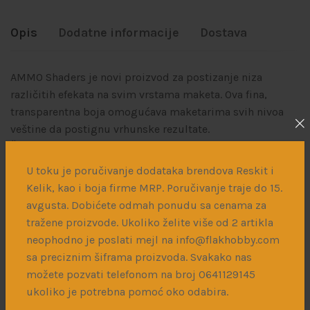
Opis
Dodatne informacije
Dostava
AMMO Shaders je novi proizvod za postizanje niza
različitih efekata na svim vrstama maketa. Ova fina,
transparentna boja omogućava maketarima svih nivoa
veštine da postignu vrhunske rezultate.
Širok izbor boja omogućava senčenje, posvetljivanje,
pravljenje filtera, itd na raznim vrstama podloga.
U toku je poručivanje dodataka brendova Reskit i
Kelik, kao i boja firme MRP. Poručivanje traje do 15.
Vrlo lako se mogu dodati efekti prašine i naglasiti
avgusta. Dobićete odmah ponudu sa cenama za
panelne linije.
tražene proizvode. Ukoliko želite više od 2 artikla
Proizvod nije potrebno razređivati, netoksičan je i vrlo
neophodno je poslati mejl na info@flakhobby.com
lako se nanosi erbrašem i čisti vodom.
sa preciznim šiframa proizvoda. Svakako nas
možete pozvati telefonom na broj 0641129145
ukoliko je potrebna pomoć oko odabira.
Povezani proizvodi