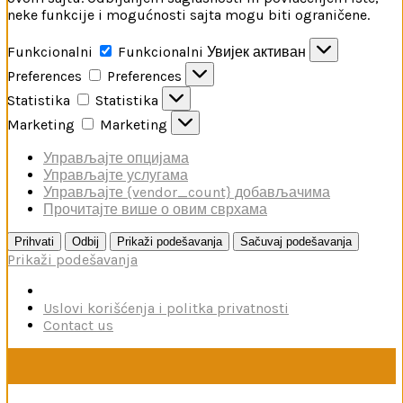
neke funkcije i mogućnosti sajta mogu biti ograničene.
Funkcionalni
Funkcionalni
Увијек активан
Preferences
Preferences
Statistika
Statistika
Marketing
Marketing
Управљајте опцијама
Управљајте услугама
Управљајте {vendor_count} добављачима
Прочитајте више о овим сврхама
Prihvati
Odbij
Prikaži podešavanja
Sačuvaj podešavanja
Prikaži podešavanja
Uslovi korišćenja i politka privatnosti
Contact us
U toku je poručivanje dodataka brendova Reskit i Kelik,