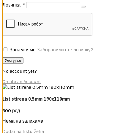
Лозинка
*
Запамти ме
Заборавили сте лозинку?
Улогуј се
No account yet?
Create an Account
List stirena 0.5mm 190x110mm
500
рсд
Нема на залихама
Dodaj na listu želja