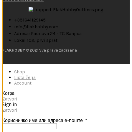
+381641129145
info@flakhobby.com
Adresa: Paunova 24 - TC Banjica
Lokal 102, prvi sprat
FLAKHOBBY
© 2021 Sva prava zadržana
Shop
Lista želja
Account
Korpa
Zatvori
Sign in
Zatvori
Корисничко име или адреса е-поште
*