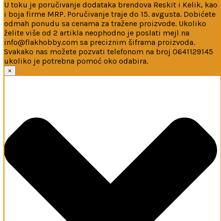
U toku je poručivanje dodataka brendova Reskit i Kelik, kao
i boja firme MRP. Poručivanje traje do 15. avgusta. Dobićete
odmah ponudu sa cenama za tražene proizvode. Ukoliko
želite više od 2 artikla neophodno je poslati mejl na
info@flakhobby.com sa preciznim šiframa proizvoda.
Svakako nas možete pozvati telefonom na broj 0641129145
ukoliko je potrebna pomoć oko odabira.
Ova web-stranica koristi kolačiće
×