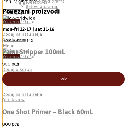
Osnove za diorame
Knjige, časopisi,
Setovi diorama
Povezani proizvodi
Pretraga
Knjige, časopisi
0
items
/
0
рсд
mon-fri 12-17 | sat 11-16
Dodaj na listu želja
Quick view
+381641129145
Menu
Paint Stripper 100mL
0
items
/
0
рсд
900
рсд
Dodaj u korpu
Sold
Dodaj na listu želja
Quick view
One Shot Primer – Black 60mL
800
рсд