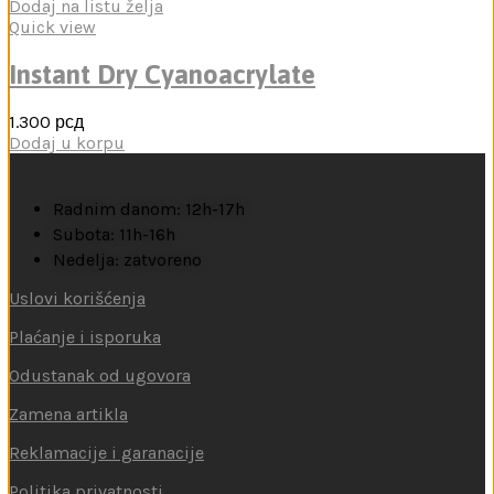
Dodaj na listu želja
Quick view
Instant Dry Cyanoacrylate
1.300
рсд
Dodaj u korpu
Radnim danom: 12h-17h
Subota: 11h-16h
Nedelja: zatvoreno
Uslovi korišćenja
Plaćanje i isporuka
Odustanak od ugovora
Zamena artikla
Reklamacije i garanacije
Politika privatnosti