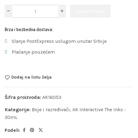
Dodaj u korpu
Brza i bezbedna dostava:
Slanje PostExpress uslugom unutar Srbije
Plaćanje pouzećem
Dodaj na listu želja
Šifra proizvoda:
AK16053
Kategorije:
Boje i razređivači
,
AK Interactive The Inks -
30mL
Podeli: