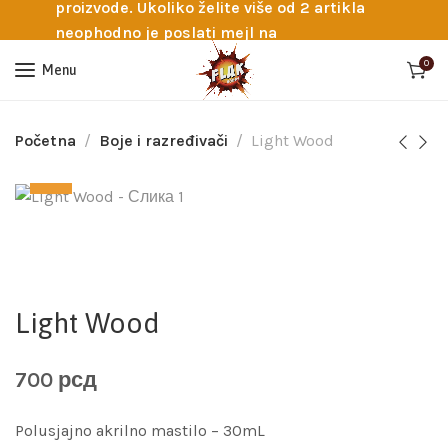
proizvode. Ukoliko želite više od 2 artikla
neophodno je poslati mejl na
info@flakhobby.com sa preciznim šiframa
0
Menu
proizvoda. Svakako nas možete pozvati
telefonom na broj 0641129145 ukoliko je
potrebna pomoć oko odabira.
Početna
Boje i razređivači
Light Wood
Light Wood
700
рсд
Polusjajno akrilno mastilo – 30mL