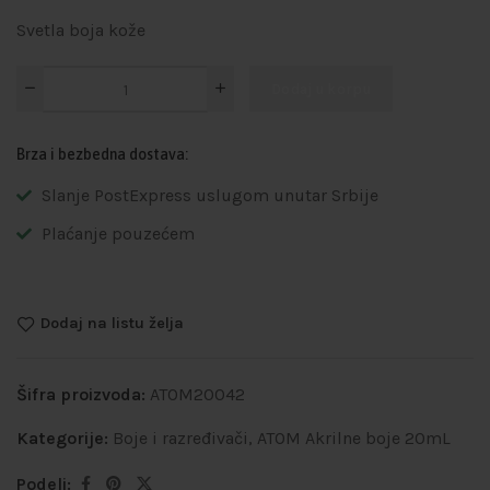
Svetla boja kože
Dodaj u korpu
Brza i bezbedna dostava:
Slanje PostExpress uslugom unutar Srbije
Plaćanje pouzećem
Dodaj na listu želja
Šifra proizvoda:
ATOM20042
Kategorije:
Boje i razređivači
,
ATOM Akrilne boje 20mL
Podeli: