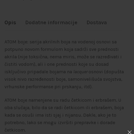
Opis
Dodatne informacije
Dostava
ATOM boje: serija akrilnih boja na vodenoj osnovi sa
potpuno novom formulom koja sadrži sve prednosti
akrila (nije toksična, nema miris, može se razređivati i
čistiti vodom), ali i one prednosti koje su dosad
isključivo pripadale bojama na
lacquer
osnovi (dopušta
visok nivo razređenosti boje, samonivelišuća svojstva,
vrhunske performanse pri prskanju, itd).
ATOM boje namenjene su radu četkicom i erbrašem. U
oba slučaja, bilo da se radi četkicom ili erbrašem, boja
kada se osuši ima isti sjaj i nijansu. Dakle, ako je to
potrebno, lako se mogu izvršiti prepravke i dorade
četkicom.