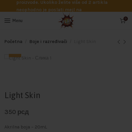
proizvode. Ukoliko želite više od 2 artikla
neophodno je poslati mejl na
info@flakhobby.com sa preciznim šiframa
0
Menu
proizvoda. Svakako nas možete pozvati
telefonom na broj 0641129145 ukoliko je
potrebna pomoć oko odabira.
Početna
Boje i razređivači
Light Skin
Light Skin
350
рсд
Akrilna boja – 20mL